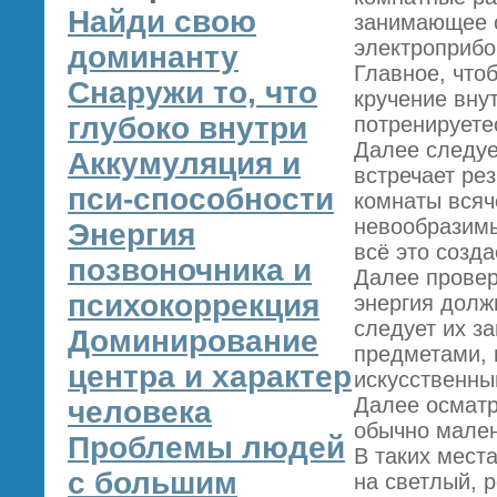
Найди свою
занимающее о
электроприбо
доминанту
Главное, что
Снаружи то, что
кручение вну
глубоко внутри
потренируетес
Далее следуе
Аккумуляция и
встречает рез
пси-способности
комнаты всяч
невообразим
Энергия
всё это созда
позвоночника и
Далее провер
психокоррекция
энергия должн
следует их з
Доминирование
предметами, 
центра и характер
искусственны
Далее осматр
человека
обычно мален
Проблемы людей
В таких мест
с большим
на светлый, 