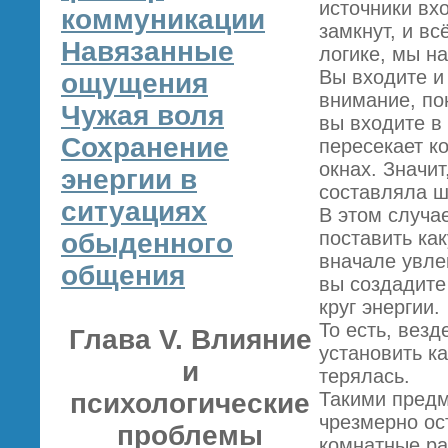
источники вх
коммуникации
замкнут, и в
Навязанные
логике, мы н
Вы входите и
ощущения
внимание, по
Чужая воля
вы входите в
Сохранение
пересекает к
окнах. Значит
энергии в
составляла ш
ситуациях
В этом случае
поставить ка
обыденного
вначале увле
общения
вы создадите
круг энергии.
То есть, везд
Глава V. Влияние
установить к
и
терялась.
психологические
Такими предм
чрезмерно ос
проблемы
комнатные ра