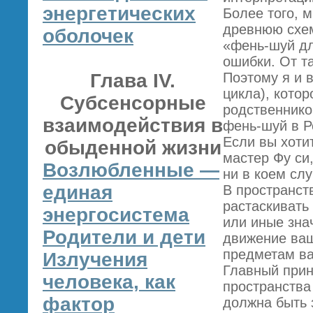
энергетических
Более того, 
древнюю схем
оболочек
«фень-шуй дл
ошибки. От т
Глава IV.
Поэтому я и в
цикла), кото
Субсенсорные
родственнико
взаимодействия в
фень-шуй в Р
Если вы хоти
обыденной жизни
мастер Фу си
Возлюбленные —
ни в коем слу
единая
В пространст
растаскивать
энергосистема
или иные зна
Родители и дети
движение ваш
предметам в
Излучения
Главный прин
человека, как
пространства
фактор
должна быть 