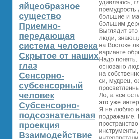
удивляюсь, г
яйцеобразное
премудрость 
существо
большие и ма
большим дер
Приемно-
Выглядит это
передающая
люди, знающи
система человека
на Востоке л
варианте обр
Скрытое от наших
Надо понять,
глаз
основано люд
на собственн
Сенсорно-
си, мудрец, 
субсенсорный
просветленны
человек
Ло, а все ос
это уже инте
Субсенсорно-
Я не люблю и
подсознательная
подражание. 
пространство
проекция
инструменты,
Взаимодействие
интерпретаци