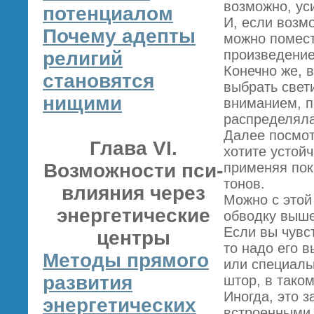
возможно, ус
потенциалом
И, если возмо
Почему адепты
можно помест
произведение
религий
Конечно же, 
становятся
выбрать свет
нищими
вниманием, п
распределял
Далее посмот
Глава VI.
хотите устойч
Возможности пси-
применяя пок
тонов.
влияния через
Можно с этой
энергетические
обводку выше
Если вы чувс
центры
то надо его 
Методы прямого
или специаль
развития
штор, в тако
Иногда, это 
энергетических
встроенными 