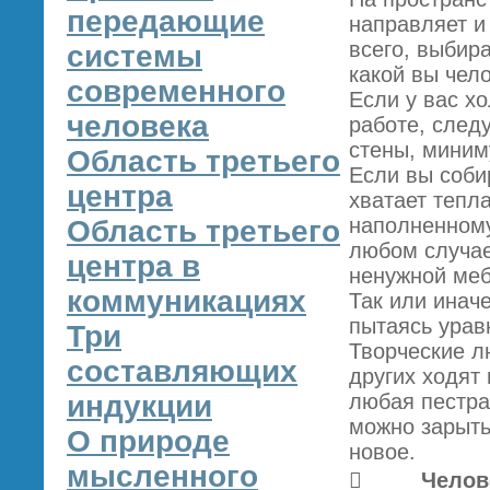
передающие
направляет и
всего, выбир
системы
какой вы чело
современного
Если у вас х
человека
работе, след
стены, миним
Область третьего
Если вы соби
центра
хватает тепла
наполненному
Область третьего
любом случае
центра в
ненужной меб
коммуникациях
Так или инач
пытаясь урав
Три
Творческие л
составляющих
других ходят 
индукции
любая пестра
можно зарыть
О природе
новое.
мысленного
 Человек 