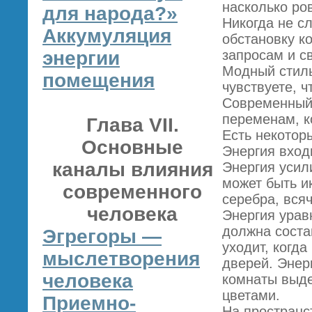
насколько ро
для народа?»
Никогда не с
Аккумуляция
обстановку к
энергии
запросам и с
Модный стиль
помещения
чувствуете, 
Современный,
переменам, к
Глава VII.
Есть некотор
Основные
Энергия входи
каналы влияния
Энергия усил
может быть и
современного
серебра, вся
человека
Энергия урав
должна соста
Эгрегоры —
уходит, когд
мыслетворения
дверей. Энер
человека
комнаты выде
цветами.
Приемно-
На пространс