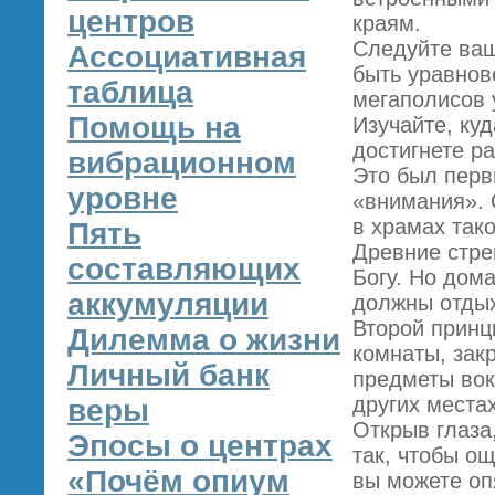
центров
краям.
Следуйте ваш
Ассоциативная
быть уравнов
таблица
мегаполисов 
Помощь на
Изучайте, ку
достигнете р
вибрационном
Это был перв
уровне
«внимания». 
в храмах так
Пять
Древние стре
составляющих
Богу. Но дома
аккумуляции
должны отдых
Второй принц
Дилемма о жизни
комнаты, зак
Личный банк
предметы вокр
других местах
веры
Открыв глаза
Эпосы о центрах
так, чтобы о
«Почём опиум
вы можете опя