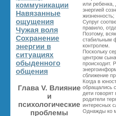
коммуникации
или ребенка,
энергией соз
Навязанные
жизненность;
ощущения
Супруг соотв
правило, отд
Чужая воля
Поэтому, вся
Сохранение
стабильным ф
энергии в
контролем.
Поскольку се
ситуациях
центром сына,
обыденного
происходит. 
энергоинформ
общения
сближение пр
Когда в юнос
Глава V. Влияние
обращались с
дети говорят
и
родители тер
психологические
интересных с
Однажды ко м
проблемы