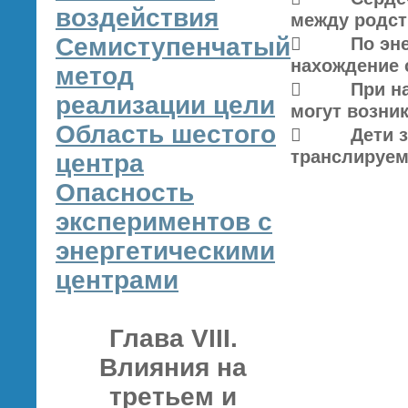
воздействия
между родст
Семиступенчатый
 По энерге
нахождение 
метод
 При нару
реализации цели
могут возни
Область шестого
 Дети защ
транслируемо
центра
Опасность
экспериментов с
энергетическими
центрами
Глава VIII.
Влияния на
третьем и