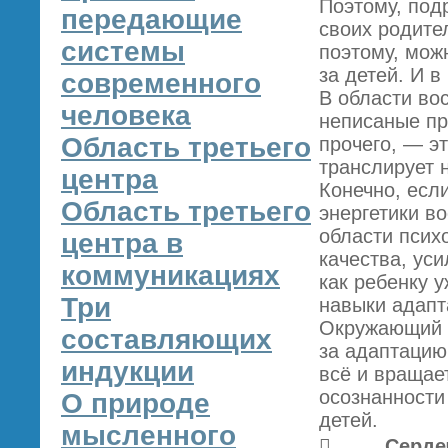
Поэтому, под
передающие
своих родите
системы
поэтому, мож
за детей. И 
современного
В области во
человека
неписаные пр
Область третьего
прочего, — э
транслирует н
центра
Конечно, есл
Область третьего
энергетики во
области псих
центра в
качества, уси
коммуникациях
как ребенку у
Три
навыки адапт
Окружающий м
составляющих
за адаптацию
индукции
всё и вращае
осознанности
О природе
детей.
мысленного
 Сердечны