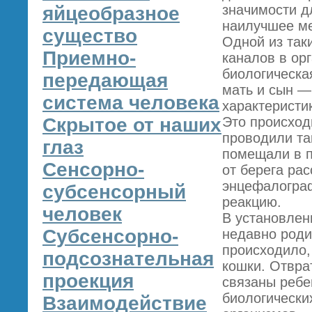
значимости д
яйцеобразное
наилучшее ме
существо
Одной из так
Приемно-
каналов в ор
биологическая
передающая
мать и сын — 
система человека
характеристи
Скрытое от наших
Это происход
проводили та
глаз
помещали в п
Сенсорно-
от берега ра
энцефалограф
субсенсорный
реакцию.
человек
В установлен
Субсенсорно-
недавно роди
происходило,
подсознательная
кошки. Отвра
проекция
связаны ребе
биологически
Взаимодействие