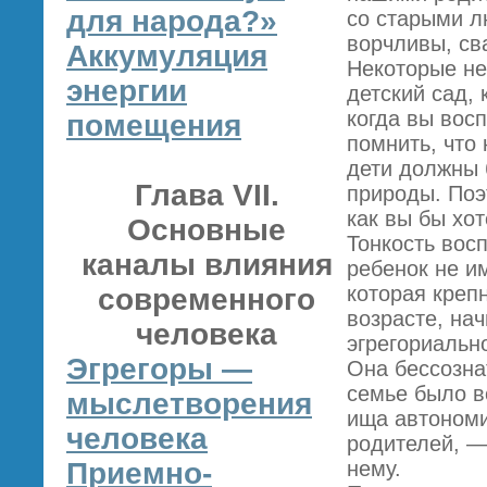
для народа?»
со старыми л
ворчливы, сва
Аккумуляция
Некоторые не
энергии
детский сад, 
когда вы вос
помещения
помнить, что
дети должны 
Глава VII.
природы. Поэ
как вы бы хот
Основные
Тонкость восп
каналы влияния
ребенок не и
которая креп
современного
возрасте, на
человека
эгрегориальн
Эгрегоры —
Она бессозна
семье было в
мыслетворения
ища автономи
человека
родителей, — 
Приемно-
нему.