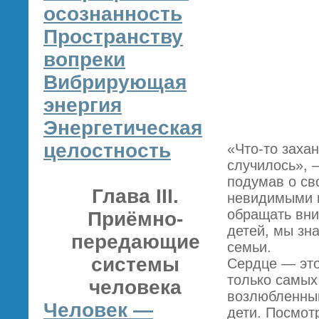
осознанность
Пространству
вопреки
Вибрирующая
энергия
Энергетическая
целостность
«Что-то заха
случилось», 
подумав о св
Глава III.
невидимыми н
обращать вни
Приёмно-
детей, мы зна
передающие
семьи.
системы
Сердце — это
только самых
человека
возлюбленный
Человек —
дети. Посмот