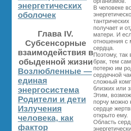
организмов.
энергетических
В человеке в
оболочек
энергетическ
тантрических
получает и о
Глава IV.
матери. И ес
отношения с 
Субсенсорные
сердца.
взаимодействия в
Поэтому, так
обыденной жизни
брак, тем са
потерю им ро
Возлюбленные —
сердечной ча
единая
сложный комп
близких или 
энергосистема
Этим, возможн
Родители и дети
порчу можно н
Излучения
сердце жертв
открыто ему.
человека, как
Область серд
фактор
энергетическ