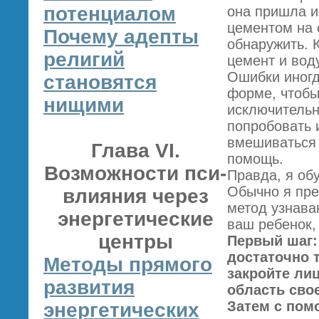
потенциалом
она пришла и
цементом на с
Почему адепты
обнаружить. 
религий
цемент и вод
Ошибки иногд
становятся
форме, чтобы
нищими
исключительн
попробовать 
вмешиваться 
Глава VI.
помощь.
Возможности пси-
Правда, я об
Обычно я пре
влияния через
метод узнава
энергетические
ваш ребенок,
центры
Первый шаг:
достаточно 
Методы прямого
закройте ли
развития
область свое
Затем с пом
энергетических