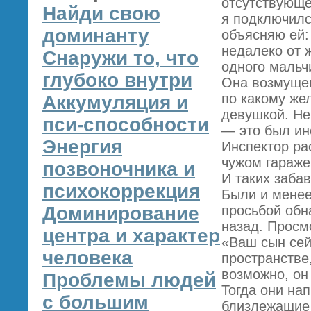
отсутствующег
Найди свою
я подключилс
доминанту
объясняю ей:
недалеко от 
Снаружи то, что
одного мальчи
глубоко внутри
Она возмущен
по какому жел
Аккумуляция и
девушкой. Не
пси-способности
— это был ин
Энергия
Инспектор ра
чужом гараже
позвоночника и
И таких заба
психокоррекция
Были и менее
Доминирование
просьбой обн
назад. Просм
центра и характер
«Ваш сын сей
человека
пространстве
возможно, он
Проблемы людей
Тогда они на
с большим
близлежащие 