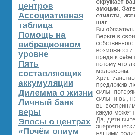
окружает ваш
центров
эмоции. Зате
Ассоциативная
отчасти, ис
шаг.
таблица
Вы обязательн
Помощь на
Верьте в сво
вибрационном
собственного
возможности 
уровне
придя к себе 
Пять
потому что л
маловерны.
составляющих
Христианство
аккумуляции
предложив лю
Дилемма о жизни
силы, потерян
силы, и вы, 
Личный банк
вы восприним
веры
какую может 
Да, дети выра
Эпосы о центрах
энергетически
«Почём опиум
нашими родит