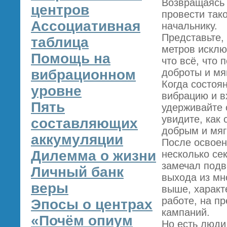
Возвращаясь 
центров
провести тако
Ассоциативная
начальнику.
Представьте,
таблица
метров исклю
Помощь на
что всё, что 
вибрационном
доброты и мя
Когда состоян
уровне
вибрацию и вх
Пять
удерживайте 
увидите, как 
составляющих
добрым и мяг
аккумуляции
После освоен
Дилемма о жизни
несколько се
замечал подв
Личный банк
выхода из мн
веры
выше, характ
работе, на п
Эпосы о центрах
кампаний.
«Почём опиум
Но есть люди