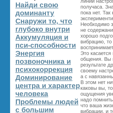
линии настро
Найди свою
получаса. Зн
доминанту
пока нет. Так
эксперименти
Снаружи то, что
Необходимо з
глубоко внутри
не содержани
хорошо подго
Аккумуляция и
вибрацию, то
пси-способности
воспринимает
Энергия
Это касается 
общения. Вы м
позвоночника и
результате д
психокоррекция
своему настр
Доминирование
а с навязанн
В этом нет ни
центра и характер
каковы вы, т
человека
ощущения уве
надо помнить
Проблемы людей
что ваша жиз
с большим
вибрации, и т