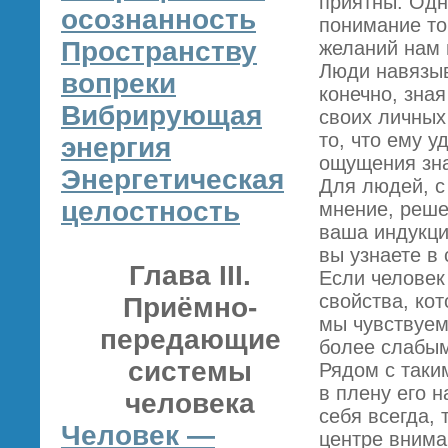
приятны. Одн
осознанность
понимание то
Пространству
желаний нам 
Люди навязыв
вопреки
конечно, зна
Вибрирующая
своих личных
то, что ему у
энергия
ощущения зна
Энергетическая
Для людей, с
целостность
мнение, реше
ваша индукци
вы узнаете в
Глава III.
Если человек
свойства, ко
Приёмно-
мы чувствуем
передающие
более слабым
системы
Рядом с таки
в плену его н
человека
себя всегда, 
Человек —
центре внима