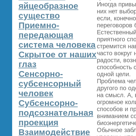
Иногда привы
яйцеобразное
них нет выбор
существо
если, конечно
Приемно-
переговоров 
Естественный
передающая
приятного сп
система человека
стремится на
Скрытое от наших
часто вокруг
радости, возн
глаз
способность 
Сенсорно-
одной цели.
Проблема чел
субсенсорный
другого по од
человек
на смысл. А,
Субсенсорно-
огромное кол
способов и п
подсознательная
вниманием со
проекция
биоэнергетиче
Обычное забл
Взаимодействие