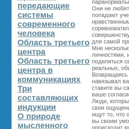
паранормальн
передающие
Они не любят
системы
попадают уче
нравственным
современного
соревновател
человека
совершенству
Область третьего
для самой пр
Мне нескольк
центра
личностями, и
Область третьего
поделиться с
реальных, об
центра в
Возвращаясь к
коммуникациях
навязывал ва
Три
ставите вы с
ваше согласи
составляющих
Люди, которы
индукции
свои ощущени
ищут то, что 
О природе
вы своим умо
мысленного
происходит во