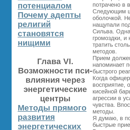
потенциалом
потрачено в 
Следующим ш
Почему адепты
оболочкой. Н
религий
нащупали под
Сильва. Одна
становятся
громоздки, и
нищими
тратить стол
методов.
Прием должен
Глава VI.
напоминает п
Возможности пси-
быстрого реа
Когда офицер
влияния через
восприятие, 
энергетические
кисейной бар
центры
агрессии в у
чувства. Впо
Методы прямого
методы.
развития
Я думаю, в п
быстрые прие
энергетических