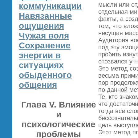
коммуникации
мысли или от
отдельная ми
Навязанные
факты, а соз
ощущения
том, что вло
несущая масс
Чужая воля
Аудитория во
Сохранение
под эту эмоц
энергии в
пробить изну
отозвался у н
ситуациях
Это метод со
обыденного
весьма прими
пор продолжа
общения
по данной ме
Те, кто знако
Глава V. Влияние
что достаточн
тогда все сл
и
бессознатель
психологические
цель выступл
Этот метод п
проблемы