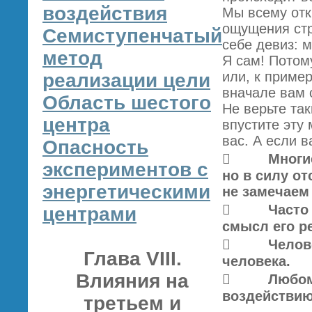
воздействия
Мы всему отк
ощущения стр
Семиступенчатый
себе девиз: м
метод
Я сам! Потом
или, к пример
реализации цели
вначале вам с
Область шестого
Не верьте та
центра
впустите эту 
вас. А если в
Опасность
 Многие и
экспериментов с
но в силу о
энергетическими
не замечаем 
 Часто мы
центрами
смысл его р
 Человек 
Глава VIII.
человека.
Влияния на
 Любому о
воздействию
третьем и