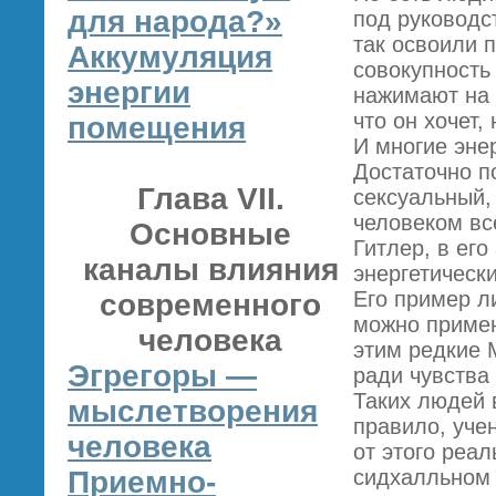
для народа?»
под руководс
так освоили 
Аккумуляция
совокупность
энергии
нажимают на э
что он хочет,
помещения
И многие эне
Достаточно п
Глава VII.
сексуальный,
человеком всё
Основные
Гитлер, в ег
каналы влияния
энергетическ
Его пример л
современного
можно примен
человека
этим редкие 
Эгрегоры —
ради чувства
Таких людей в
мыслетворения
правило, уче
человека
от этого реа
Приемно-
сидхалльном 