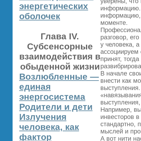
уверены, что
энергетических
информацию.
оболочек
информацию, 
моменте.
Профессионал
Глава IV.
разговор, его
у человека, 
Субсенсорные
ассоциируем 
взаимодействия в
принят, тогда
обыденной жизни
развибрирова
В начале сво
Возлюбленные —
внести как м
единая
выступления.
«навязывания
энергосистема
выступления,
Родители и дети
Например, вы
Излучения
инвесторов в
стандартно, 
человека, как
мыслей и про
фактор
А вот нити н