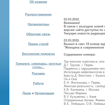
Об издании
Распространение
03.03.2010.
Внимание!
Организаторы
В связи с выходом новой в
версия сайта доступна по 
Текущие новости редакции
Обратная связь
03.03.2010.
Прием статей
Вышел в свет 19 номер жу
"
Женщина в современном
Бесплатная подписка
Содержание номера:
Три женских комплекса, или
Тренинги, семинары, круглые
Д.Г. Трунов, г. Пермь
столы...
Пациенты с нарушением пита
Интеграция нейробиологии в
Реклама
Криста Д. Вентлинг, г. Базел
Он и Она
Е.Н. Железнова, г. Пермь
Работа
Женская реальность: свобод
К.В. Калинина, г. Москва
Люди
и
Организации
Письмо Марины
В.У. Кузьменко, г. Киев
Отверженные богини. Фемин
В.Е. Лебедько, О.В. Лебедьк