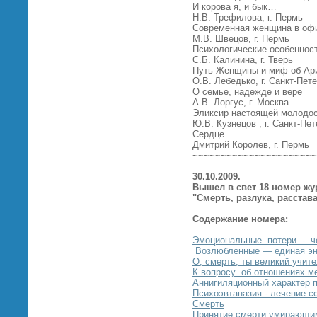
И корова я, и бык…
Н.В. Трефилова, г. Пермь
Современная женщина в офи
М.В. Швецов, г. Пермь
Психологические особеннос
С.Б. Калинина, г. Тверь
Путь Женщины и миф об Ар
О.В. Лебедько, г. Санкт-Пет
О семье, надежде и вере
А.В. Лоргус, г. Москва
Эликсир настоящей молодост
Ю.В. Кузнецов , г. Санкт-Пе
Сердце
Дмитрий Королев, г. Пермь
~~~~~~~~~~~~~~~~~~~~~~
30.10.2009.
Вышел в свет 18 номер жу
"
Смерть, разлука, расстав
Содержание номера:
Эмоциональные потери - ч
Возлюбленные — единая эн
О, смерть, ты великий учите
К вопросу об отношениях м
Аннигиляционный характер п
Психоэвтаназия - лечение с
Смерть
Принятие смерти умирающим