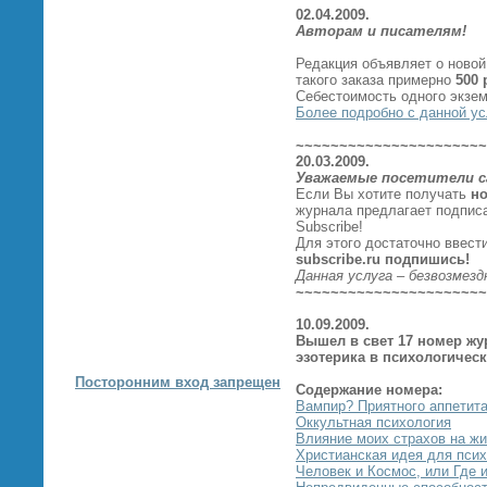
02.04.2009.
Авторам и писателям!
Редакция объявляет о новой
такого заказа примерно
500 
Себестоимость одного экзе
Более подробно с данной у
~~~~~~~~~~~~~~~~~~~~~~
20.03.2009.
Уважаемые посетители с
Если Вы хотите получать
но
журнала предлагает подпи
Subscribe!
Для этого достаточно ввест
subscribe
.
ru
подпишись!
Данная услуга – безвозмезд
~~~~~~~~~~~~~~~~~~~~~~
10.09.2009.
Вышел в свет 17 номер жу
эзотерика в психологичес
Посторонним вход запрещен
Содержание номера:
Вампир? Приятного аппетита
Оккультная психология
Влияние моих страхов на жи
Христианская идея для псих
Человек и Космос, или Где 