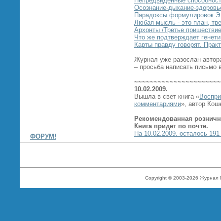
Непредвиденные способнос
Осознание-дыхание-здоровь
Парадоксы формулировок Э.
Любая мысль - это план, т
Архонты /Третье пришествие
Что же подтверждает генети
Карты правду говорят. Прак
Журнал уже разослан автор
– просьба написать письмо 
~~~~~~~~~~~~~~~~~~~~~~
10.02.2009.
Вышла в свет книга «
Воспри
комментариями
», автор Кош
Рекомендованная розничн
Книга придет по почте.
На 10.02.2009. осталось 191
ФОРУМ!
Copyright © 2003-2026 Журнал 