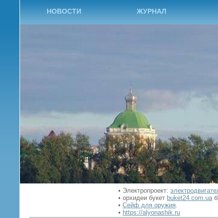
НОВОСТИ
ЖУРНАЛ
•
Электропроект:
электродвигате
• орхидеи букет
buket24.com.ua
б
•
Сейф для оружия
.
•
https://alyonashik.ru