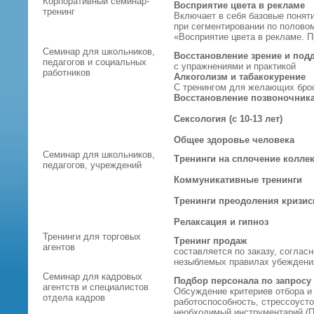
Корпоративный семинар-
Восприятие цвета в рекламе
тренинг
Включает в себя базовые поняти
при сегментировании по половом
«Восприятие цвета в рекламе. 
Семинар для школьников,
Восстановление зрение и под
педагогов и социальных
с упражнениями и практикой
работников
Алкоголизм и табакокурение
С тренингом для желающих брос
Восстановление позвоночника
Сексология (с 10-13 лет)
Общее здоровье человека
Семинар для школьников,
Тренинги на сплочение колле
педагогов, учреждений
Коммуникативные тренинги
Тренинги преодоления кризис
Релаксация и гипноз
Тренинги для торговых
Тренинг продаж
агентов
составляется по заказу, соглас
незыблемых правилах убеждени
Семинар для кадровых
Подбор персонала по запросу
агентств и специалистов
Обсуждение критериев отбора и 
отдела кадров
работоспособность, стрессоусто
необходимый инструментарий (П