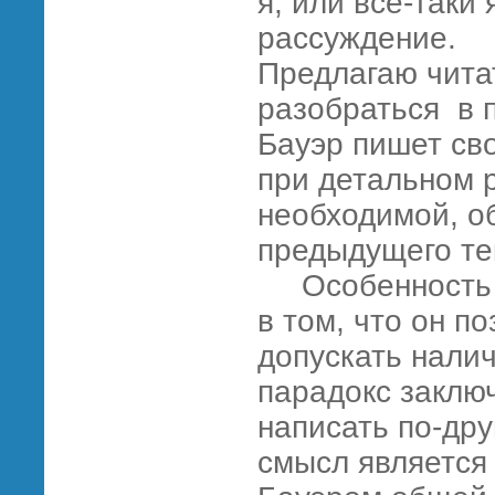
я, или все-таки
рассужден
Предлагаю чита
разобраться в 
Бауэр пишет св
при детальном 
необходимой, об
предыдущего те
Особенность и
в том, что он п
допускать нали
парадокс заключ
написать по-дру
смысл является