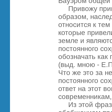
Бауэром общей 
Привожу приме
образом, насле
относится к те
которые привел
земле и являют
постоянного сох
обозначать как 
(выд. мною - Е.П
Что же это за н
постоянного со
ответ на этот в
современникам,
Из этой фразы,