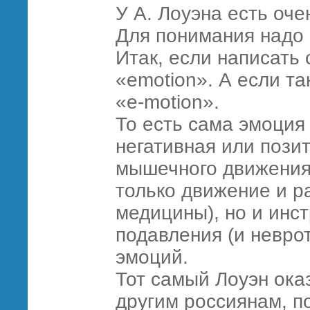
У А. Лоуэна есть оч
Для понимания надо ч
Итак, если написать 
«emotion». А если так
«e-motion».
То есть сама эмоция
негативная или пози
мышечного движения.
только движение и р
медицины), но и инс
подавления (и невро
эмоций.
Тот самый Лоуэн ока
другим россиянам, п