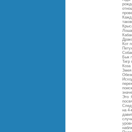
рожд
отно
пров
Кажды
таков
Крыс
Лоша
Каба
Драк
Кот 
Пету
Соба
Бык 
Тигр 
Коза
Змея
Обез
Исхо
пере
поиск
знач
Это :
посвя
Следу
на 4-
давит
случ
уров
набл