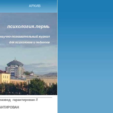
АРХИВ
психология.пермь
научно-познавательный журнал
для психологов и педагоов
азвод гарантирован //
АНТИРОВАН