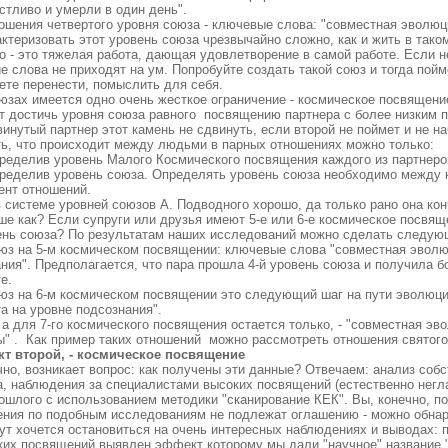
стливо и умерли в один день".
ношения четвертого уровня союза - ключевые слова: "совместная эволюц
ктеризовать этот уровень союза чрезвычайно сложно, как и жить в тако
о - это тяжелая работа, дающая удовлетворение в самой работе. Если н
е слова не приходят на ум. Попробуйте создать такой союз и тогда пойм
ете перенести, помыслить для себя.
юзах имеется одно очень жесткое ограничение - космическое посвящение
т достичь уровня союза равного посвящению партнера с более низким п
инутый партнер этот камень не сдвинуть, если второй не поймет и не на
ть, что происходит между людьми в парных отношениях можно только:
пределив уровень Малого Космического посвящения каждого из партнеро
пределив уровень союза. Определять уровень союза необходимо между к
ент отношений.
 системе уровней союзов А. Подводного хорошо, да только рано она кон
е как? Если супруги или друзья имеют 5-е или 6-е космическое посвящ
ень союза? По результатам наших исследований можно сделать следую
оюз на 5-м космическом посвящении: ключевые слова "совместная эволю
ания". Предполагается, что пара прошла 4-й уровень союза и получила 
е.
оюз на 6-м космическом посвящении это следующий шаг на пути эволюци
а на уровне подсознания".
 а для 7-го космического посвящения остается только, - "совместная эв
ы" . Как пример таких отношений можно рассмотреть отношения святого
кт второй, - космическое посвящение
но, возникает вопрос: как получены эти данные? Отвечаем: анализ собст
а, наблюдения за специалистами высоких посвящений (естественно негл
ошлого с использованием методики "сканирование КЕК". Вы, конечно, по
ения по подобным исследованиям не подлежат оглашению - можно обна
тут хочется остановиться на очень интересных наблюдениях и выводах: 
ких посвящений выявлен эффект которому мы дали "научное" название "