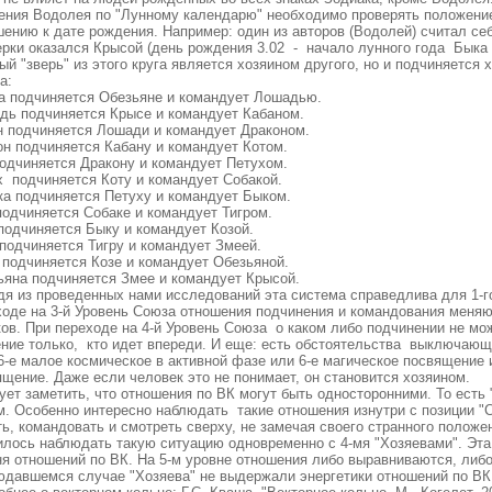
ения Водолея по "Лунному календарю" необходимо проверять положение
шению к дате рождения. Например: один из авторов (Водолей) считал се
ерки оказался Крысой (день рождения 3.02 - начало лунного года Быка
й "зверь" из этого круга является хозяином другого, но и подчиняется
а:
а подчиняется Обезьяне и командует Лошадью.
дь подчиняется Крысе и командует Кабаном.
н подчиняется Лошади и командует Драконом.
он подчиняется Кабану и командует Котом.
подчиняется Дракону и командует Петухом.
х подчиняется Коту и командует Собакой.
ка подчиняется Петуху и командует Быком.
подчиняется Собаке и командует Тигром.
подчиняется Быку и командует Козой.
 подчиняется Тигру и командует Змеей.
 подчиняется Козе и командует Обезьяной.
ьяна подчиняется Змее и командует Крысой.
дя из проведенных нами исследований эта система справедлива для 1-го
ходе на 3-й Уровень Союза отношения подчинения и командования меня
ов. При переходе на 4-й Уровень Союза о каком либо подчинении не мо
ение только, кто идет впереди. И еще: есть обстоятельства выключающ
6-е малое космическое в активной фазе или 6-е магическое посвящение
щение. Даже если человек это не понимает, он становится хозяином.
ет заметить, что отношения по ВК могут быть односторонними. То есть "
м. Особенно интересно наблюдать такие отношения изнутри с позиции "
ь, командовать и смотреть сверху, не замечая своего странного положе
илось наблюдать такую ситуацию одновременно с 4-мя "Хозяевами". Эта
ня отношений по ВК. На 5-м уровне отношения либо выравниваются, либ
юдавшемся случае "Хозяева" не выдержали энергетики отношений по ВК