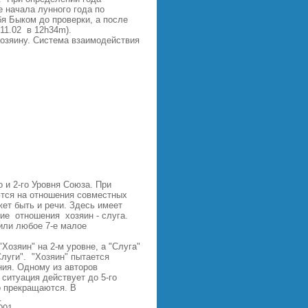
 начала лунного года по
бя Быком до проверки, а после
 11.02 в 12h34m).
 хозяину. Система взаимодействия
 и 2-го Уровня Союза. При
ются на отношения совместных
жет быть и речи. Здесь имеет
ие отношения хозяин - слуга.
 или любое 7-е малое
Хозяин" на 2-м уровне, а "Слуга"
Слуги". "Хозяин" пытается
ния. Одному из авторов
 ситуация действует до 5-го
о прекращаются. В
.