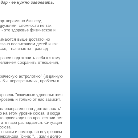
ар - ее нужно завоевать.
артнерами по бизнесу,
друзьями сложности не так
- это здоровье физическое и
нимаются выше достаточно
язано воспитанием детей и как
ссе, - начинается распад
анее подготовить себя к этому
 желанием сохранить отношения,
трическую астрологию" (изданную
сь бы, неразрешимых, проблем в
 уровень "взаимные удовольствия
ровень и только от нас зависит,
целенаправленная деятельность".
 на этом уровне союза, и когда
это происходит по прошествии лет
тате пара распадается. Ситуация
союза.
е поиски и помощь во внутреннем
лександра Грина: "… жили долго