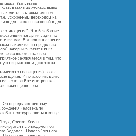
не может быть выше
 оказывается на ступень выше
 находится в стремительном
 т.е. ускоренным переходом на
дливо для всех посвящений и для
ое отягощение". Это безобразие
Нижестоящий напарник сидит на
сте взятую. Вот при выполнении
 союза находится на предельно
ого" напарника катятся вниз.
ик возвращается на свое
риятное заключается в том, что
частую неприятности достаются
смического посвящения): союз
посвящения. И не рассчитывайте
ие, - это он Вас быстренько-
ого посвящения, они
й. Он определяет систему
а рождения человека по
к любят тележурналисты в конце
Петух, Собака, Кабан.
фиксируется на определенной
нака Водолея. Начало "лунного
я. При определении года