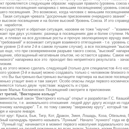
кт проявляется следующим образом: нарушая правило (уровень союза 
ического посвящения напарника с меньшим посвящением) уровень союза
шего посвящения. Это возможно, когда человек с меньшим посвящением
. Такая ситуация чревата "досрочным присвоением очередного звания" -
е высокое посвящение и на более высокий Уровень Союза. И это справе
их наработок.
о существует и обратная ситуация, назовем ее тоже "научно" - "взаимн
икает при двух условиях: разница в посвящениях две и более ступени. 
не, и плевал на все духовные росты и прочую эволюционную ерунду вме
"требований" и возникает ситуация взаимного отягощения - т.е. уровень
м уровне (1-й или 2-й в самом лучшем случае), а все посвящения "высок
шо еще, что при своевременном разрыве такого союза, "высокий" напарн
ящение, обогащенный негативным опытом, но остаются шрамы. Самое неп
низкого" напарника все это проходит без неприятного результата - за
лизким.
д из этого можно сделать следующий (только для специалистов 4-го ко
ого уровня (3-й и выше) можно создавать только с человеком близкого 
, что Вы быстренько-быстренько вытащите партнера на высокое посвящен
ренько утащит вниз и там зажует. Особо опасны люди первого космическ
иняются только двум чувствам: жадность и страх.
ание Малых Космических Посвящений смотрите в приложении.
кт третий, "Векторное кольцо"
аментальный закон "Векторного кольца" открыт и разработан Г.С. Квашо
иненности, т.е. аномального отношения людей друг другу исходя из год
очному календарю". Т.е. по тому самому "звериному кругу", который та
ря и начале января.
тот круг: Крыса, Бык, Тигр, Кот, Дракон, Змея, Лошадь, Коза, Обезьяна, 
бный календарь принято называть "Лунным". Начало "лунного" года не 
. "Лунный год" начинается в момент первого новолуния зодиакального з
" не влияет на людей рожденных во всех знаках Зодиака, кроме Водоле