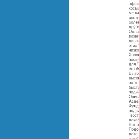
эффе
косм
мень
росте
боле
друг
Однак
возн
дива
этих 
низко
Хоро
посв
для "
его б
Выво
высок
на то
быст
подч
Опис
Аспе
Фунд
подч
"вост
декаб
Вот э
Подо
дате
года