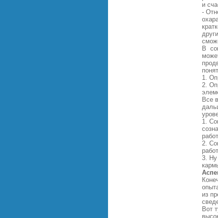
и сча
- От
охара
кратк
други
смож
В со
може
продв
поня
1. О
2. О
элем
Все в
дальш
уров
1. С
созн
работ
2. С
работ
3. Ну
карм
Аспе
Конеч
опыт
из пр
свед
Вот 
высо