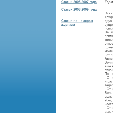
Статьи 2005-2007 года
Гарм
С
Статьи 2008-2009 года
Эта 
Труд
Статьи по номерам
друз
журнала
суще
психи
Наши
прими
тольк
отнош
Коне
момен
нет 
Аспе
Вели
еще в
отно
По э
- От
и раз
заде
- От
Боль
цель 
20-и,
неот
- От
разв