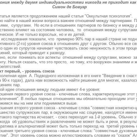
ония между двумя индивидуальностями никогда не приходит как д
имон де Бовуар
статья является продолжением нашей статьи "Оккультная психология".
но найти в нашей жизни вопроса важнее отношений между партнерами. П
ьями, супругами. Но если в отношениях партнеров по бизнесу и между 
ственно влияют на состояние человека, то отношения между супругами 
ческое. И не только взрослых, но и их детей.
 исследования показали, что примерно 90% пар в нашей стране не под
тивного (2-го) уровня союза в отношениях друг с другом. Обычно все св
о один из супругов начинает чувствовать свою ненужность в этом проце
ений, который приводит к разводу.
чно, если понимать все аспекты отношений между супругами, можно зар
ту. Нельзя сказать, что это просто, но тому, кто вооружен знаниями и
препятствий.
кт первый, - уровень союза
колепная идея А. Подводного изложенная в его книге "Введение в снас
 90-х годах), дала нам возможность найти решение для многих, казало
шениях пар.
той идее отношения между людьми имеют 4-е уровня:
ношения первого уровня союза - ключевые слова, характеризующие этот
влечения". В любых парных отношениях мы обязательно проходим этот у
ржимся мы на нем или поднимемся выше.
ношения второго уровня союза - ключевые слова "совместная конкретно-
шинство супружеских пар, в окружающем нас социуме, находятся именно
такого партнерства исчезает, - союз переходит на 1-й уровень. Обычно 
 когда об удовольствиях и развлечениях не может быть и речи, в резуль
вратима и альтернативой может быть только переход на третий уровень 
ношения третьего уровня союза - ключевые слова: "совместные духовны
итии". Этот уровень союза можно иллюстрировать словами из "сказок" А