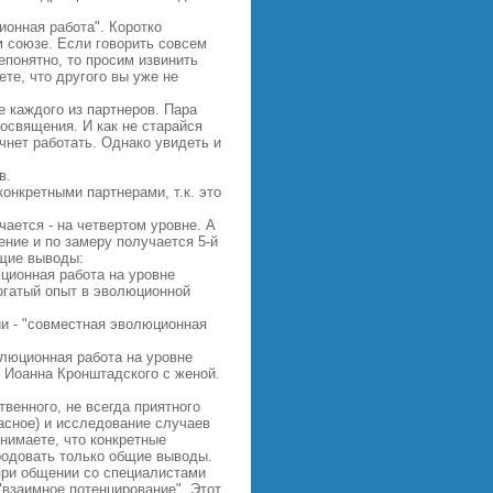
ионная работа". Коротко
м союзе. Если говорить совсем
епонятно, то просим извинить
ете, что другого вы уже не
 каждого из партнеров. Пара
освящения. И как не старайся
чнет работать. Однако увидеть и
в.
онкретными партнерами, т.к. это
чается - на четвертом уровне. А
ение и по замеру получается 5-й
щие выводы:
ционная работа на уровне
богатый опыт в эволюционной
и - "совместная эволюционная
олюционная работа на уровне
 Иоанна Кронштадского с женой.
венного, не всегда приятного
асное) и исследование случаев
нимаете, что конкретные
родовать только общие выводы.
при общении со специалистами
взаимное потенцирование". Этот