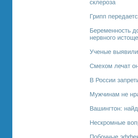
склероза
Грипп передаетс
Беременность д
нервного истощ
Ученые выявили
Смехом лечат он
В России запрет
Мужчинам не нр
Вашингтон: найд
Нескромные воп
Побочные эффек