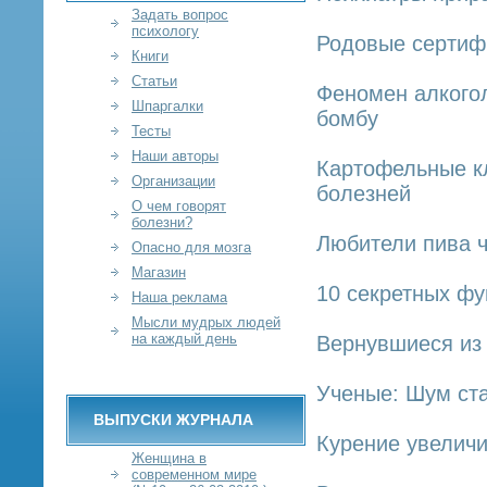
Задать вопрос
психологу
Родовые сертиф
Книги
Статьи
Феномен алкогол
Шпаргалки
бомбу
Тесты
Наши авторы
Картофельные кл
Организации
болезней
О чем говорят
болезни?
Любители пива 
Опасно для мозга
Магазин
10 секретных фу
Наша реклама
Мысли мудрых людей
на каждый день
Вернувшиеся из
Ученые: Шум ст
ВЫПУСКИ ЖУРНАЛА
Курение увеличи
Женщина в
современном мире