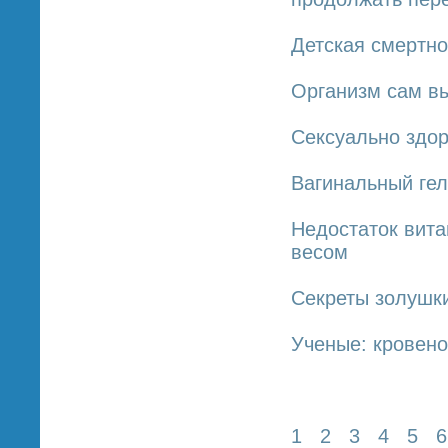
Детская смертно
Организм сам в
Сексуально здо
Вагинальный ге
Недостаток вита
весом
Секреты золушк
Ученые: кровено
1
2
3
4
5
6