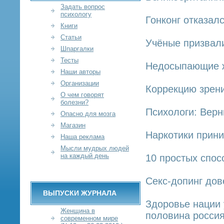
Задать вопрос
психологу
Гонконг отказалс
Книги
Статьи
Учёные призвали
Шпаргалки
Тесты
Недосыпающие ж
Наши авторы
Организации
Коррекцию зрени
О чем говорят
болезни?
Психологи: Вер
Опасно для мозга
Магазин
Наркотики прин
Наша реклама
Мысли мудрых людей
на каждый день
10 простых спос
Секс-допинг дов
ВЫПУСКИ ЖУРНАЛА
Здоровье нации 
Женщина в
половина росси
современном мире