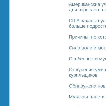
Американские уч
для взрослого о
США захлестнула
больше подрост
Причины, по кот
Сила воли и мо
Особенности му
От курения умир
курильщиков
Обнаружена нова
Мужская пластик