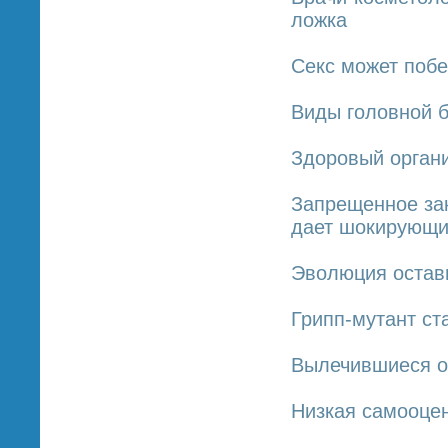
ложка
Секс может побе
Виды головной б
Здоровый органи
Запрещенное за
дает шокирующи
Эволюция остави
Грипп-мутант с
Вылечившиеся о
Низкая самооце