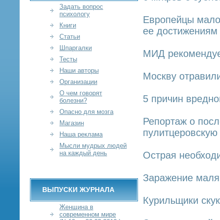
Задать вопрос
психологу
Европейцы мало 
Книги
ее достижениям
Статьи
Шпаргалки
МИД рекомендуе
Тесты
Наши авторы
Москву отравил
Организации
О чем говорят
5 причин вредно
болезни?
Опасно для мозга
Репортаж о посл
Магазин
пулитцеровскую
Наша реклама
Мысли мудрых людей
на каждый день
Острая необходи
Заражение маляр
ВЫПУСКИ ЖУРНАЛА
Курильщики скук
Женщина в
современном мире