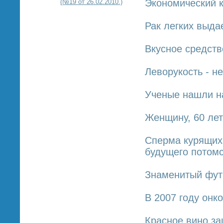
Экономический к
(№19 от 26.02.2010.)
Рак легких выда
Вкусное средств
Леворукость - н
Ученые нашли н
Женщину, 60 лет
Сперма курящих
будущего потом
Знаменитый футб
В 2007 году онк
Красное вино за