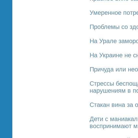
Умеренное потр
Проблемы со зд
На Урале замор
На Украине не с
Причуда или не
Стрессы беспоща
нарушениям в п
Стакан вина за 
Дети с маниака
воспринимают м