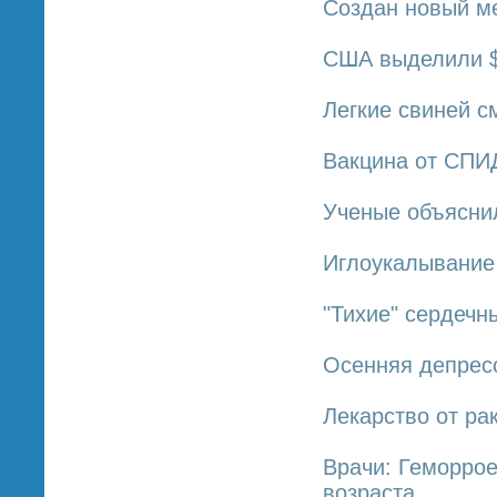
Создан новый ме
США выделили $
Легкие свиней с
Вакцина от СПИД
Ученые объяснил
Иглоукалывание
"Тихие" сердечн
Осенняя депрес
Лекарство от ра
Врачи: Геморрое
возраста