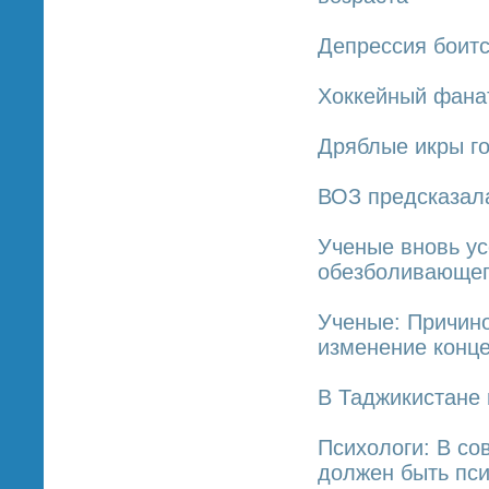
Депрессия боитс
Хоккейный фана
Дряблые икры го
ВОЗ предсказала
Ученые вновь ус
обезболивающе
Ученые: Причин
изменение конц
В Таджикистане 
Психологи: В с
должен быть пс