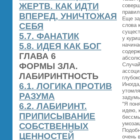
ЖЕРТВ. КАК ИДТИ
соверш
правил
ВПЕРЕД, УНИЧТОЖАЯ
Еще за
СЕБЯ
слова 
сущест
5.7. ФАНАТИК
у кури
5.8. ИДЕЯ КАК БОГ
начина
содерж
ГЛАВА 6
абсолю
ФОРМЫ ЗЛА.
Случай
ассоци
ЛАБИРИНТНОСТЬ
глубок
Иногда
6.1. ЛОГИКА ПРОТИВ
утомля
РАЗУМА
задумы
"Я пон
6.2. ЛАБИРИНТ.
идею, 
ПРИПИСЫВАНИЕ
бессмы
умозак
СОБСТВЕННЫХ
Подобн
ЦЕННОСТЕЙ
очень 