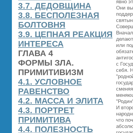
явно э
3.7. ДЕДОВЩИНА
Они вы
3.8. БЕСПОЛЕЗНАЯ
поддер
святын
БОЛТОВНЯ
Соверш
3.9. ЦЕПНАЯ РЕАКЦИЯ
Вначал
делают
ИНТЕРЕСА
или по
обязат
ГЛАВА 4
антиго
ФОРМЫ ЗЛА.
с Госу
себя. 
ПРИМИТИВИЗМ
"родно
4.1. УСЛОВНОЕ
госуда
сменяя
РАВЕНСТВО
меняющ
4.2. МАССА И ЭЛИТА
"Родин"
И втор
4.3. ПОРТРЕТ
народн
ПРИМИТИВА
что по
абсолю
4.4. ПОЛЕЗНОСТЬ
госуда