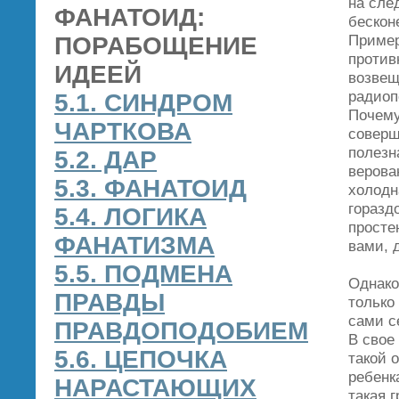
на сле
ФАНАТОИД:
бескон
Пример
ПОРАБОЩЕНИЕ
против
ИДЕЕЙ
возвещ
радиоп
5.1. СИНДРОМ
Почему
ЧАРТКОВА
соверш
полезн
5.2. ДАР
верова
5.3. ФАНАТОИД
холодн
горазд
5.4. ЛОГИКА
просте
ФАНАТИЗМА
вами, 
5.5. ПОДМЕНА
Однако
ПРАВДЫ
только
сами с
ПРАВДОПОДОБИЕМ
В свое
5.6. ЦЕПОЧКА
такой 
ребенк
НАРАСТАЮЩИХ
такая 