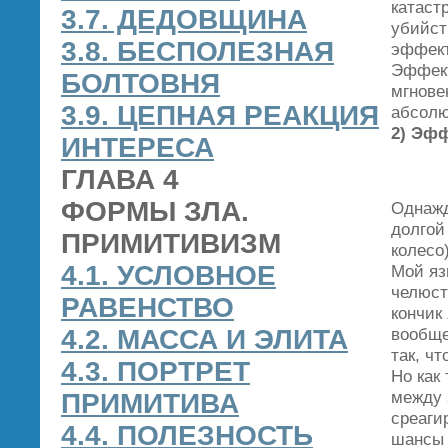
катаст
3.7. ДЕДОВЩИНА
убийст
3.8. БЕСПОЛЕЗНАЯ
эффект
Эффект
БОЛТОВНЯ
мгнове
3.9. ЦЕПНАЯ РЕАКЦИЯ
абсолю
2) Эфф
ИНТЕРЕСА
ГЛАВА 4
ФОРМЫ ЗЛА.
Однажд
долгой
ПРИМИТИВИЗМ
колесо
4.1. УСЛОВНОЕ
Мой яз
челюст
РАВЕНСТВО
кончик
4.2. МАССА И ЭЛИТА
вообще
так, ч
4.3. ПОРТРЕТ
Но как
между 
ПРИМИТИВА
среаги
4.4. ПОЛЕЗНОСТЬ
шансы 