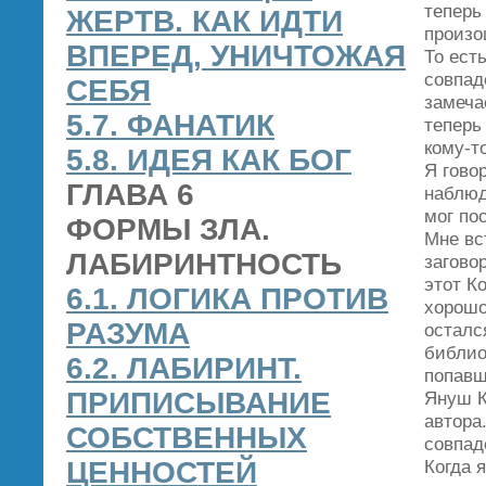
теперь
ЖЕРТВ. КАК ИДТИ
произо
ВПЕРЕД, УНИЧТОЖАЯ
То ест
совпад
СЕБЯ
замеча
5.7. ФАНАТИК
теперь
кому‑т
5.8. ИДЕЯ КАК БОГ
Я гово
ГЛАВА 6
наблюд
мог по
ФОРМЫ ЗЛА.
Мне вс
ЛАБИРИНТНОСТЬ
загово
этот К
6.1. ЛОГИКА ПРОТИВ
хорошо
РАЗУМА
осталс
библио
6.2. ЛАБИРИНТ.
попавш
ПРИПИСЫВАНИЕ
Януш К
автора
СОБСТВЕННЫХ
совпад
ЦЕННОСТЕЙ
Когда 