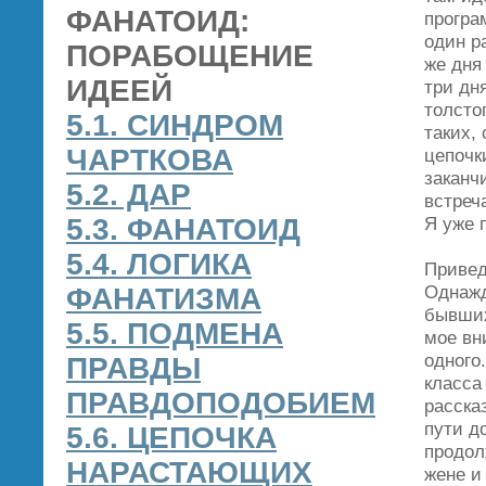
ФАНАТОИД:
програ
один р
ПОРАБОЩЕНИЕ
же дня 
ИДЕЕЙ
три дн
толсто
5.1. СИНДРОМ
таких,
ЧАРТКОВА
цепочк
заканч
5.2. ДАР
встреч
5.3. ФАНАТОИД
Я уже 
5.4. ЛОГИКА
Привед
Однажд
ФАНАТИЗМА
бывших
5.5. ПОДМЕНА
мое вн
одного
ПРАВДЫ
класса
ПРАВДОПОДОБИЕМ
расска
пути д
5.6. ЦЕПОЧКА
продол
НАРАСТАЮЩИХ
жене и