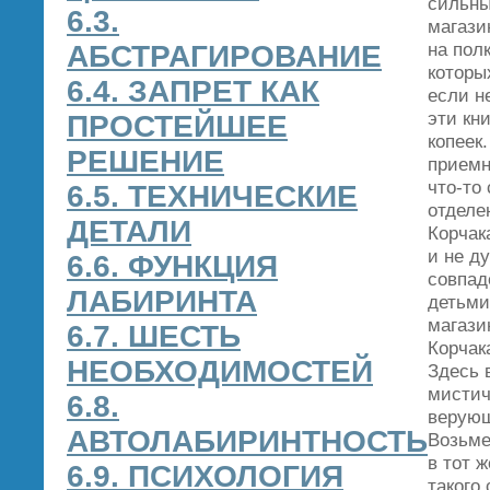
сильны
6.3.
магази
на пол
АБСТРАГИРОВАНИЕ
которы
6.4. ЗАПРЕТ КАК
если н
эти кн
ПРОСТЕЙШЕЕ
копеек
РЕШЕНИЕ
приемн
что‑то
6.5. ТЕХНИЧЕСКИЕ
отделе
ДЕТАЛИ
Корчака
и не д
6.6. ФУНКЦИЯ
совпад
ЛАБИРИНТА
детьми
магази
6.7. ШЕСТЬ
Корчак
НЕОБХОДИМОСТЕЙ
Здесь 
мистич
6.8.
верующ
АВТОЛАБИРИНТНОСТЬ
Возьме
в тот 
6.9. ПСИХОЛОГИЯ
такого