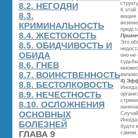
структу
8.2. НЕГОДЯИ
К этой
8.3.
вещие 
везени
КРИМИНАЛЬНОСТЬ
предст
8.4. ЖЕСТОКОСТЬ
Приме
Это об
8.5. ОБИДЧИВОСТЬ И
недост
ОБИДА
оно не
судьбы
8.6. ГНЕВ
множес
8.7. ВОИНСТВЕННОСТЬ
велики
4) Эфф
8.8. БЕСТОЛКОВОСТЬ
Иногда
8.9. НЕЧЕСТНОСТЬ
органи
стреми
8.10. ОСЛОЖНЕНИЯ
начина
ОСНОВНЫХ
Случай
Иногда
БОЛЕЗНЕЙ
будто 
ГЛАВА 9
самом 