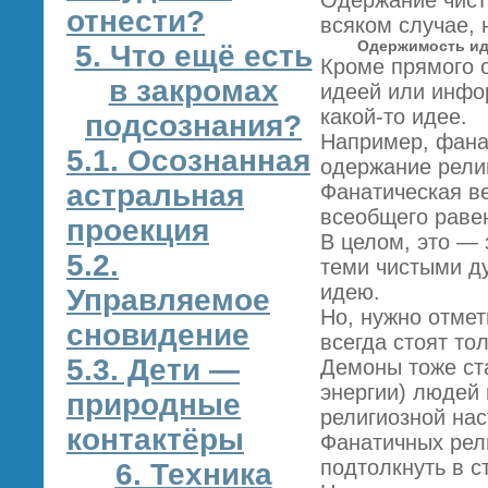
Одержание чист
отнести?
всяком случае, 
Одержимость и
5. Что ещё есть
Кроме прямого 
в закромах
идеей или инфо
какой-то идее.
подсознания?
Например, фанат
5.1. Осознанная
одержание рели
астральная
Фанатическая в
всеобщего равен
проекция
В целом, это — 
5.2.
теми чистыми д
идею.
Управляемое
Но, нужно отмет
сновидение
всегда стоят то
5.3. Дети —
Демоны тоже ст
энергии) людей 
природные
религиозной на
контактёры
Фанатичных рел
подтолкнуть в с
6. Техника