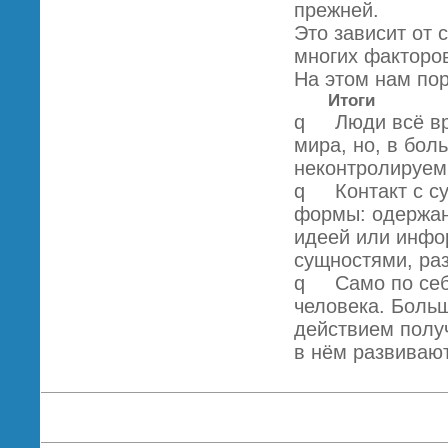
прежней.
Это зависит от 
многих факторо
На этом нам по
Итоги
q Люди всё вре
мира, но, в бол
неконтролируем
q Контакт с су
формы: одержан
идеей или инфо
сущностями, раз
q Само по себе
человека. Больш
действием полу
в нём развивают