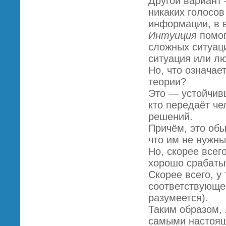
Другой вариант 
никаких голосов
информации, в в
Интуиция
помог
сложных ситуаци
ситуация или лю
Но, что означае
теории?
Это — устойчивы
кто передаёт ч
решений.
Причём, это обы
что им не нужны
Но, скорее всег
хорошо срабатыв
Скорее всего, у
соответствующег
разумеется).
Таким образом,
самыми настоящ