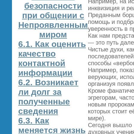
Например, на и
безопасности
инквизиция и ре
при общении с
Преданным борц
помощь и подбр
Непроявленным
уверенность в п
миром
Как нам предста
— это путь дале
6.1. Как оценить
Чистые духи, ка
качество
последователей
контактной
способы «вербо
Например, показ
информации
верующих, испо
6.2. Возникает
организуя появл
ли долг за
Кроме фанатиче
эгрегорам, част
полученные
новым пророкам 
сведения
которых стоит е
мире).
6.3. Как
Сегодня вышло 
меняется жизнь
духовных учения