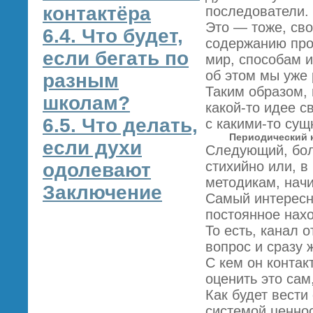
контактёра
последователи.
Это — тоже, сво
6.4. Что будет,
содержанию про
если бегать по
мир, способам и
об этом мы уже
разным
Таким образом,
школам?
какой-то идее с
6.5. Что делать,
с какими-то сущ
Периодический 
если духи
Следующий, бол
стихийно или, в
одолевают
методикам, нач
Заключение
Самый интересн
постоянное нах
То есть, канал 
вопрос и сразу 
С кем он конта
оценить это сам
Как будет вести
системой ценнос