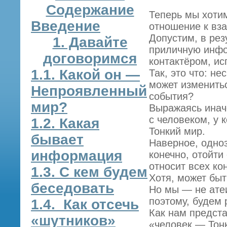
Содержание
Теперь мы хоти
Введение
отношение к вз
Допустим, в рез
1. Давайте
приличную инфор
договоримся
контактёром, и
1.1. Какой он —
Так, это что: н
может изменитьс
Непроявленный
события?
мир?
Выражаясь иначе
с человеком, у 
1.2. Какая
Тонкий мир.
бывает
Наверное, одноз
информация
конечно, отойти
относит всех ко
1.3. С кем будем
Хотя, может быт
беседовать
Но мы — не атеи
поэтому, будем 
1.4. Как отсечь
Как нам предст
«шутников»
«человек — Тон