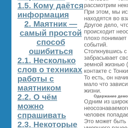
1.5. Кому даётся
рассмотрим неко
При этом, мы ис
информация
находятся во вз
2. Маятник —
Другое дело, ч
происходит неос
самый простой
плохо понимает
способ
событий.
ошибиться
Столкнувшись с 
забрасывает сво
2.1. Несколько
земной жизнью (
слов о техниках
контакте с Тонк
работы с
То есть, он нач
мало что завис
маятником
жизни.
2.2. О чём
Одержание демо
Одним из широк
можно
неосознаваемого
спрашивать
человек попадае
Это может быть
2.3. Некоторые
умершего ранее 