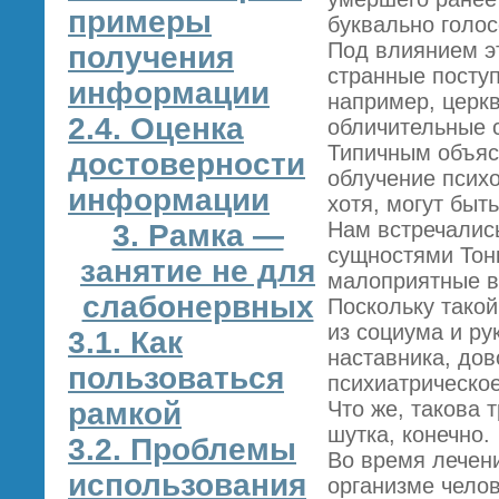
примеры
буквально голос
Под влиянием эт
получения
странные поступ
информации
например, церкв
2.4. Оценка
обличительные с
Типичным объяс
достоверности
облучение псих
информации
хотя, могут быт
Нам встречались
3. Рамка —
сущностями Тонк
занятие не для
малоприятные в
слабонервных
Поскольку тако
из социума и ру
3.1. Как
наставника, дов
пользоваться
психиатрическое
рамкой
Что же, такова 
шутка, конечно.
3.2. Проблемы
Во время лечен
использования
организме чело