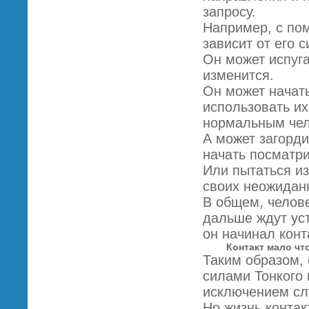
запросу.
Например, с по
зависит от его 
Он может испуга
изменится.
Он может начат
использовать их
нормальным чел
А может загорд
начать посматр
Или пытаться и
своих неожидан
В общем, челове
дальше ждут ус
он начинал конт
Контакт мало чт
Таким образом, 
силами Тонкого 
исключением сл
Но жизнь контак