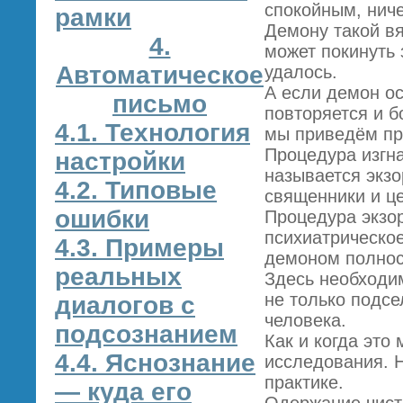
спокойным, ниче
рамки
Демону такой вя
4.
может покинуть 
Автоматическое
удалось.
А если демон ос
письмо
повторяется и б
4.1. Технология
мы приведём пр
Процедура изгн
настройки
называется экзо
4.2. Типовые
священники и це
ошибки
Процедура экзор
психиатрическое
4.3. Примеры
демоном полнос
реальных
Здесь необходи
не только подс
диалогов с
человека.
подсознанием
Как и когда это
4.4. Яснознание
исследования. 
практике.
— куда его