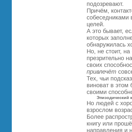
подозревают.
Причём, контак
собеседниками 
целей.
А это бывает, е
которых заполне
обнаружилась х
Но, не стоит, на
презрительно на
своих способнос
привлечёт
совсе
Тех, чьи подска
виноват в этом 
своими способно
Эпизодический к
Но людей с хоро
взрослом возрас
Более распростр
книгу или прошё
направления и 