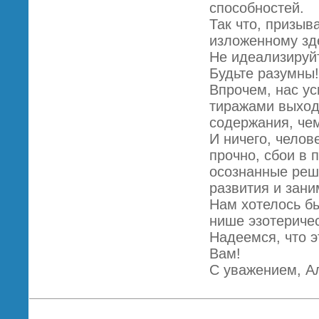
способностей.
Так что, призыв
изложенному зде
Не идеализируйт
Будьте разумны!
Впрочем, нас ус
тиражами выход
содержания, чем
И ничего, челов
прочно, сбои в 
осознанные реш
развития и зан
Нам хотелось бы
нише эзотеричес
Надеемся, что э
Вам!
С уважением, А