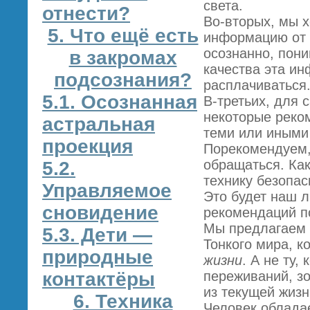
света.
отнести?
Во-вторых, мы х
5. Что ещё есть
информацию от 
осознанно, пони
в закромах
качества эта ин
подсознания?
расплачиваться
5.1. Осознанная
В-третьих, для
некоторые реком
астральная
теми или иными
проекция
Порекомендуем,
обращаться. Ка
5.2.
технику безопас
Управляемое
Это будет наш 
сновидение
рекомендаций п
Мы предлагаем 
5.3. Дети —
Тонкого мира, к
природные
жизни
. А не ту,
контактёры
переживаний, з
из текущей жизн
6. Техника
Человек обладае