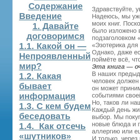
Содержание
Здравствуйте, 
Введение
Надеюсь, мы уже
моих книг. Поск
1. Давайте
было изложено в
договоримся
подзаголовком «
1.1. Какой он —
«Эзотерика для 
Однако, даже ес
Непроявленный
поймёте всё, чт
мир?
Эта книга — о
В наших предыд
1.2. Какая
человек должен 
бывает
он может прини
информация
событиями свое
Но, таков ли на
1.3. С кем будем
Каждый день жи
беседовать
выбор. Мы покуп
новые блюда и г
1.4. Как отсечь
аллергию или е
«шутников»
И только, через