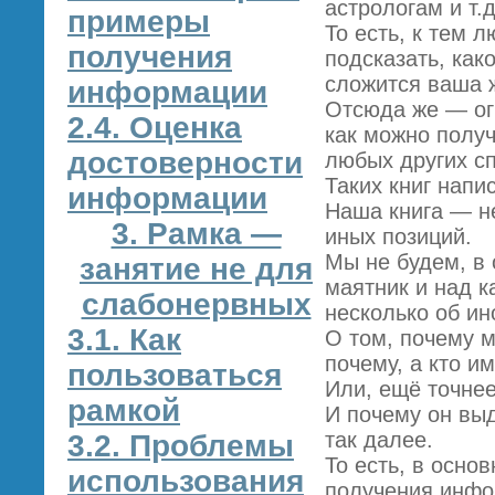
астрологам и т.д
примеры
То есть, к тем 
получения
подсказать, как
сложится ваша 
информации
Отсюда же — ог
2.4. Оценка
как можно полу
достоверности
любых других сп
Таких книг напи
информации
Наша книга — не
3. Рамка —
иных позиций.
Мы не будем, в 
занятие не для
маятник и над к
слабонервных
несколько об ин
3.1. Как
О том, почему м
почему, а кто и
пользоваться
Или, ещё точне
рамкой
И почему он вы
так далее.
3.2. Проблемы
То есть, в осно
использования
получения инфо