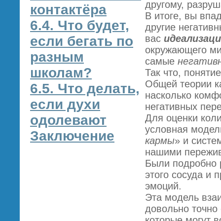
другому, разру
контактёра
В итоге, вы впа
6.4. Что будет,
другие негативн
вас
идеализац
если бегать по
окружающего мир
разным
самые
негатив
школам?
Так что, понятие
Общей теории к
6.5. Что делать,
насколько комф
если духи
негативных пер
одолевают
Для оценки кол
условная модел
Заключение
кармы
» и систе
нашими пережив
Были подробно 
этого сосуда и
эмоций.
Эта модель вза
довольно точно
которые могут в