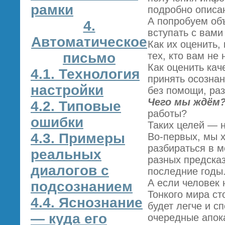
рамки
подробно описан
А попробуем об
4.
вступать с вами 
Автоматическое
Как их оценить,
письмо
тех, кто вам не 
Как оценить кач
4.1. Технология
принять осозна
настройки
без помощи, раз
Чего мы ждём
4.2. Типовые
работы?
ошибки
Таких целей — н
4.3. Примеры
Во-первых, мы 
разбираться в 
реальных
разных предска
диалогов с
последние годы
А если человек 
подсознанием
Тонкого мира ст
4.4. Яснознание
будет легче и с
— куда его
очередные апока