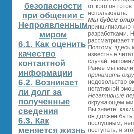
безопасности
от кого он гото
использовать.
при общении с
Мы будем опир
Непроявленным
принципиально 
миром
разработками. Н
рассматривает т
6.1. Как оценить
Поэтому, здесь 
качество
известные чита
случай, напомни
контактной
Ранее мы ввели 
информации
принимать окру
6.2. Возникает
недовольство о
негативной эмоц
ли долг за
Негативные пе
полученные
окружающем мир
Вы знаете, каки
сведения
он должен быть
6.3. Как
послушным, неп
меняется жизнь
поступать, и эт