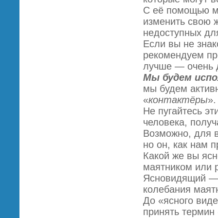
С её помощью м
изменить свою ж
недоступных для
Если вы не знак
рекомендуем про
лучше — очень 
Мы будем исп
мы будем актив
«
контактёры
».
Не пугайтесь эт
человека, полу
Возможно, для 
но он, как нам 
Какой же вы ясн
маятником или 
Ясновидящий — 
колебания маятн
До «ясного виде
принять термин 