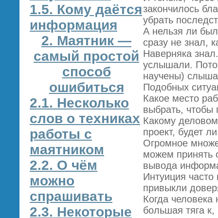
1.5. Кому даётся
закончилось бла
убрать последст
информация
А нельзя ли был
2. Маятник —
сразу не знал, 
Наверняка знал.
самый простой
услышали. Потом
способ
научены) слышат
ошибиться
Подобных ситуа
Какое место раб
2.1. Несколько
выбрать, чтобы 
слов о техниках
Какому деловому
работы с
проект, будет л
Огромное множе
маятником
можем принять о
2.2. О чём
вывода информац
Интуиция часто 
можно
привыкли довер
спрашивать
Когда человека 
2.3. Некоторые
большая тяга к,