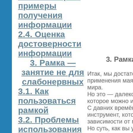
примеры
получения
информации
2.4. Оценка
достоверности
информации
3. Рамк
3. Рамка —
занятие не для
Итак, мы доста
слабонервных
применения мая
мира.
3.1. Как
Но это — далек
пользоваться
которое можно и
С давних времён
рамкой
инструмент, кот
3.2. Проблемы
зависимости от 
использования
Но суть, как вы