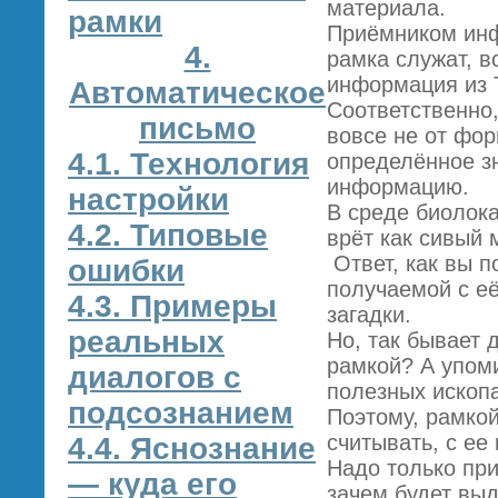
материала.
рамки
Приёмником инфо
4.
рамка служат, в
информация из Т
Автоматическое
Соответственно
письмо
вовсе не от фор
4.1. Технология
определённое зн
информацию.
настройки
В среде биолока
4.2. Типовые
врёт как сивый 
Ответ, как вы п
ошибки
получаемой с е
4.3. Примеры
загадки.
реальных
Но, так бывает 
рамкой? А упом
диалогов с
полезных ископа
подсознанием
Поэтому, рамкой
считывать, с е
4.4. Яснознание
Надо только при
— куда его
зачем будет вы