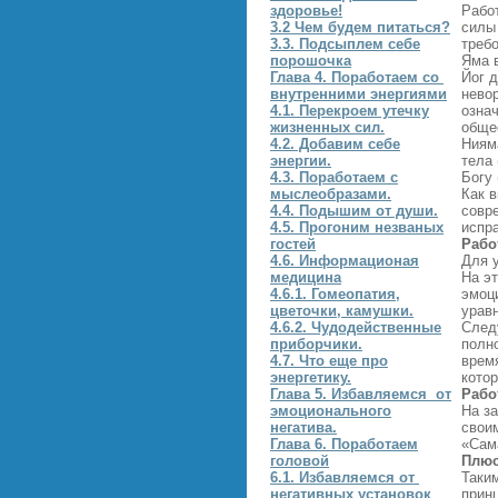
здоровье!
Рабо
3.2 Чем будем питаться?
силы
3.3. Подсыплем себе
требо
порошочка
Яма 
Глава 4. Поработаем со
Йог д
внутренними энергиями
невор
4.1. Перекроем утечку
озна
жизненных сил.
общес
4.2. Добавим себе
Ниям
энергии.
тела 
4.3. Поработаем с
Богу 
мыслеобразами.
Как 
4.4. Подышим от души.
совр
4.5. Прогоним незваных
испр
гостей
Рабо
4.6. Информационая
Для 
медицина
На э
4.6.1. Гомеопатия,
эмоци
цветочки, камушки.
урав
4.6.2. Чудодейственные
След
приборчики.
полн
4.7. Что еще про
время
энергетику.
кото
Глава 5. Избавляемся от
Рабо
эмоционального
На з
негатива.
свои
Глава 6. Поработаем
«Сам
головой
Плюс
6.1. Избавляемся от
Таки
негативных установок
прин