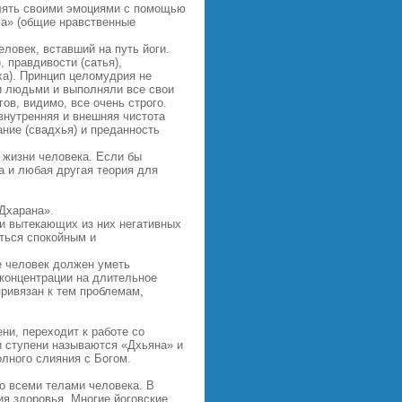
влять своими эмоциями с помощью
ма» (общие нравственные
ловек, вставший на путь йоги.
 правдивости (сатья),
ха). Принцип целомудрия не
и людьми и выполняли все свои
ов, видимо, все очень строго.
внутренняя и внешняя чистота
ание (свадхья) и преданность
 жизни человека. Если бы
 и любая другая теория для
Дхарана».
и вытекающих из них негативных
аться спокойным и
е человек должен уметь
 концентрации на длительное
привязан к тем проблемам,
ни, переходит к работе со
и ступени называются «Дхьяна» и
лного слияния с Богом.
о всеми телами человека. В
я здоровья. Многие йоговские