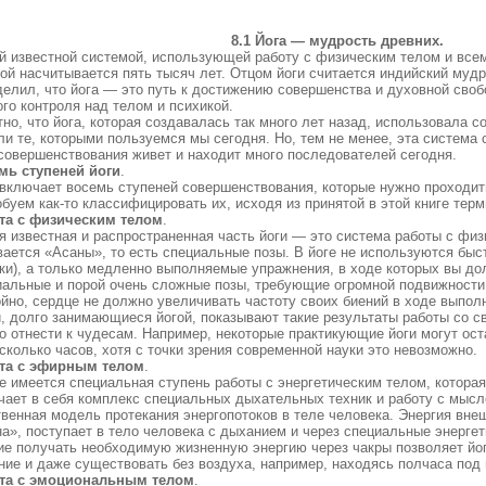
8.1 Йога — мудрость древних.
й известной системой, использующей работу с физическим телом и всем
рой насчитывается пять тысяч лет. Отцом йоги считается индийский муд
делил, что йога — это путь к достижению совершенства и духовной сво
го контроля над телом и психикой.
но, что йога, которая создавалась так много лет назад, использовала с
и те, которыми пользуемся мы сегодня. Но, тем не менее, эта система 
совершенствования живет и находит много последователей сегодня.
мь ступеней йоги
.
 включает восемь ступеней совершенствования, которые нужно проходи
буем как-то классифицировать их, исходя из принятой в этой книге терм
та с физическим телом
.
я известная и распространенная часть йоги — это система работы с физ
вается «Асаны», то есть специальные позы. В йоге не используются быс
ки), а только медленно выполняемые упражнения, в ходе которых вы до
иальные и порой очень сложные позы, требующие огромной подвижности 
ойно, сердце не должно увеличивать частоту своих биений в ходе выпол
, долго занимающиеся йогой, показывают такие результаты работы со с
о отнести к чудесам. Например, некоторые практикующие йоги могут ос
сколько часов, хотя с точки зрения современной науки это невозможно.
та с эфирным телом
.
ге имеется специальная ступень работы с энергетическим телом, котора
чает в себя комплекс специальных дыхательных техник и работу с мысл
твенная модель протекания энергопотоков в теле человека. Энергия вне
на», поступает в тело человека с дыханием и через специальные энерге
ие получать необходимую жизненную энергию через чакры позволяет йог
ние и даже существовать без воздуха, например, находясь полчаса под 
та с эмоциональным телом
.