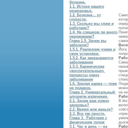
болезни.
1.1. Истоки нашего
нездоровья.
1.2. Болезни... от
Само
глупости.
кото
1.3. Сколько мы спим и
опре
работаем?
полно
1.4. Не слишком ли много
Понят
переживаем?
нежел
Глава 1.5. Зачем вы
само
заболели?
Восе
1.5.1. Реализуем чужие и
Йога
свои установки.
попро
1.5.2. Как заказываются
Рабо
заболевания
Сама
1.5.3. Кармические
назы
«воспитательные»
прыж
процессы через
спец
заболевания
спок
1.6. Зрелая карма — тоже
Люди
не подарок.
можн
Глава 2. Универсальный
на не
алгоритм излечения.
Рабо
2.1. Зачем вам нужно
В йо
здоровье?
вклю
2.2. Время или деньги?
собс
2.3. Все так просто.
«пра
Глава 3. Работаем с
умен
физическим телом
дыха
3.1. Час в день — на
Рабо