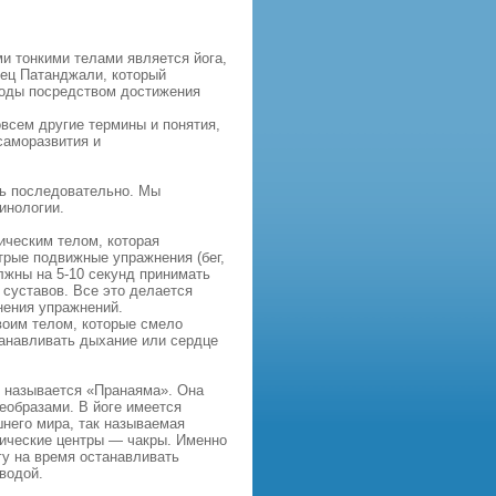
и тонкими телами является йога,
рец Патанджали, который
боды посредством достижения
овсем другие термины и понятия,
саморазвития и
ть последовательно. Мы
инологии.
ическим телом, которая
трые подвижные упражнения (бег,
лжны на 5-10 секунд принимать
суставов. Все это делается
нения упражнений.
воим телом, которые смело
танавливать дыхание или сердце
я называется «Пранаяма». Она
еобразами. В йоге имеется
шнего мира, так называемая
тические центры — чакры. Именно
у на время останавливать
водой.