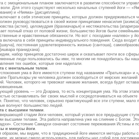
та с эмоциональным планом заключается в развитии способности упра
 воли. Для этого существуют несколько начальных ступеней йоги — «Я
вания) и «Нияма» (дисциплина).
включает в себя этические принципы, которых должен придерживаться че
олжен руководствоваться в своей жизни принципами ненасилия (ахимса),
овства (астея), целомудрия (брахмачарья) и нестяжательства (апаригра
чает полный отказ от половой жизни, большинство йогов были семейным
твенные и нравственные обязанности. Но вот с походами «налево» у йог
а включала в себя принципы индивидуального поведения. Сюда входит 
(шауча), постоянная удовлетворенность жизнью (сантоша), самообразов
(ишвара пранидхана).
видим, набор принципов достаточно широк и охватывает почти все сферы
еменные люди пользовались бы ими, то многим не понадобилась бы наша
авления тех ошибок, которые они наделали.
та с ментальным телом
.
успокоения ума в йоге имеются ступени под названием «Пратьяхара» и «
тапе Пратьяхары ум человека должен освободиться от мирских желаний 
й. Человек, которого не тревожат никакие желания, всегда будет остав
новешенным.
ующий уровень — это Дхарана, то есть концентрация ума. На этом этап
остью останавливать бег своих мыслей и сосредотачиваться на объекте
. Понятно, что человек, серьезно практикующий все эти ступени, мало 
рые волнуют большинство людей.
та с высшими телами
.
авершающей стадии йоги человек, который усвоил все предыдущие ступе
ми высшими телами. Эта работа направлена уже на слияние с Богом. Эт
адхи». Состояние Самадхи означает состояние переживания Истины и по
ы и минусы йоги
.
м образом, мы видим, что в традиционной йоге имеются методы работы с
ципе, их можно смело использовать для работы над собой для достижени