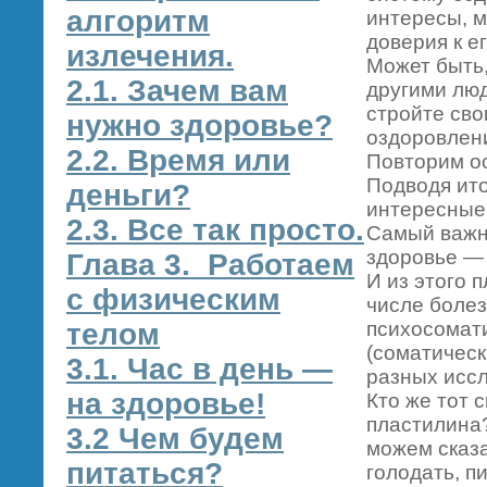
алгоритм
интересы, 
доверия к е
излечения.
Может быть,
2.1. Зачем вам
другими люд
стройте св
нужно здоровье?
оздоровлени
2.2. Время или
Повторим о
Подводя ито
деньги?
интересные
2.3. Все так просто.
Самый важны
здоровье — 
Глава 3. Работаем
И из этого 
с физическим
числе болез
телом
психосомати
(соматическ
3.1. Час в день —
разных исс
на здоровье!
Кто же тот 
пластилина?
3.2 Чем будем
можем сказа
питаться?
голодать, п