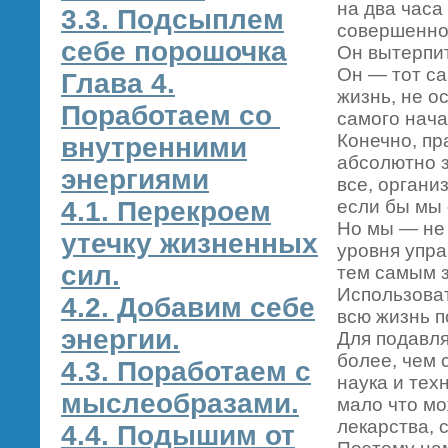
на два часа
3.3. Подсыплем
совершенно
себе порошочка
Он вытерпит
Он — тот са
Глава 4.
жизнь, не о
Поработаем со
самого нача
Конечно, пр
внутренними
абсолютно з
энергиями
все, органи
4.1. Перекроем
если бы мы 
Но мы — не 
утечку жизненных
уровня упра
сил.
тем самым з
Использоват
4.2. Добавим себе
всю жизнь 
энергии.
Для подавл
более, чем 
4.3. Поработаем с
наука и тех
мыслеобразами.
мало что мо
лекарства, 
4.4. Подышим от