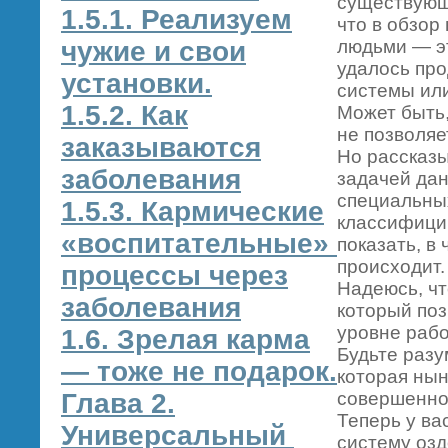
существующ
1.5.1. Реализуем
что в обзор
чужие и свои
людьми — эт
удалось пр
установки.
системы или
1.5.2. Как
Может быть,
не позволяе
заказываются
Но рассказы
заболевания
задачей дан
специальных
1.5.3. Кармические
классифици
«воспитательные»
показать, в
происходит.
процессы через
Надеюсь, чт
заболевания
который поз
уровне рабо
1.6. Зрелая карма
Будьте разу
— тоже не подарок.
которая нын
Глава 2.
совершенно 
Теперь у ва
Универсальный
систему озд