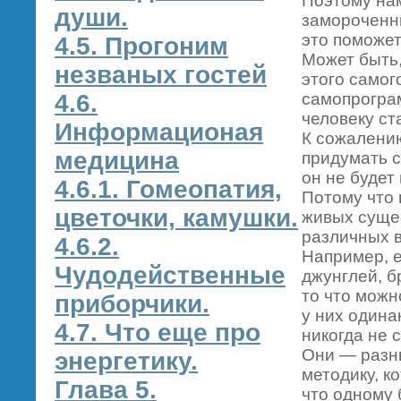
Поэтому на
души.
замороченны
это поможет
4.5. Прогоним
Может быть,
незваных гостей
этого само
4.6.
самопрогра
человеку ст
Информационая
К сожалению
медицина
придумать с
он не будет 
4.6.1. Гомеопатия,
Потому что 
цветочки, камушки.
живых сущес
различных в
4.6.2.
Например, е
Чудодейственные
джунглей, б
то что можн
приборчики.
у них одина
4.7. Что еще про
никогда не с
Они — разны
энергетику.
методику, к
Глава 5.
что одному 