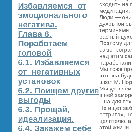
Избавляемся от
сходить на 
медитации.
эмоционального
Люди — они 
негатива.
духовной э
терминами, 
Глава 6.
разный духо
Поработаем
Поэтому для
самопрогра
головой
над этим са
6.1. Избавляемся
наработали 
Мы тоже пр
от негативных
что она буд
установок
школ М. Норб
Мы уделяем
6.2. Поищем другие
в ней замор
выгоды
Она для тех
6.3. Прощай,
Не ищет заб
ретритах, н
идеализация.
целителю, а
6.4. Закажем себе
этой жизни.