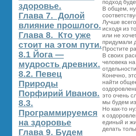
подход буде
здоровье.
В общем, ну
Глава 7. Долой
соответству
Лучше всего
влияние прошлого.
исходя из т
Глава 8. Кто уже
или не хоче
придумали д
стоит на этом пути.
Простите ра
8.1 Йога —
В своих рас
человека на
мудрость древних.
отдельности
8.2. Певец
Конечно, эт
Природы
найти обще
оздоровлени
Порфирий Иванов.
это очень с
8.3.
мы будем из
Но как-то 
Программируемся
к оздоровле
на здоровье
единый и жи
делать толь
Глава 9. Будем