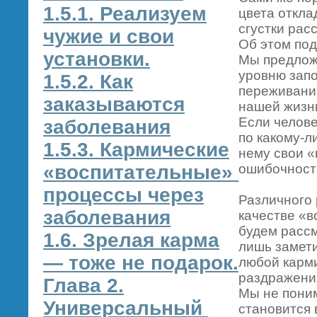
1.5.1. Реализуем
цвета откла
сгустки рас
чужие и свои
Об этом под
установки.
Мы предложи
уровню запо
1.5.2. Как
переживаний
заказываются
нашей жизни
Если челов
заболевания
по какому-л
1.5.3. Кармические
нему свои «
«воспитательные»
ошибочность
процессы через
Различного 
заболевания
качестве «в
будем рассм
1.6. Зрелая карма
лишь замети
— тоже не подарок.
любой карм
раздражения
Глава 2.
Мы не поним
Универсальный
становится 