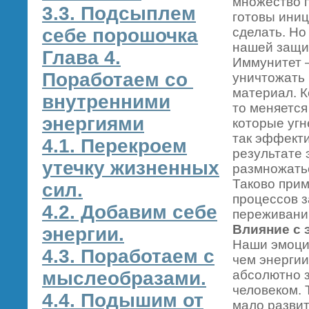
множество п
3.3. Подсыплем
готовы иниц
себе порошочка
сделать. Но
нашей защи
Глава 4.
Иммунитет 
Поработаем со
уничтожать 
материал. К
внутренними
то меняется
энергиями
которые угн
так эффекти
4.1. Перекроем
результате
утечку жизненных
размножать
Таково прим
сил.
процессов 
4.2. Добавим себе
переживани
Влияние с 
энергии.
Наши эмоции
4.3. Поработаем с
чем энергии
мыслеобразами.
абсолютно 
человеком. 
4.4. Подышим от
мало развит