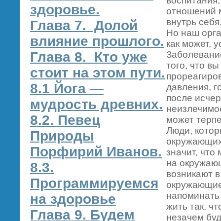
воспитания
здоровье.
отношений 
внутрь себя
Глава 7. Долой
Но наш орга
влияние прошлого.
как может, у
Глава 8. Кто уже
Заболевани
того, что в
стоит на этом пути.
прореагиро
8.1 Йога —
давления, г
после исчер
мудрость древних.
неизлечимое
8.2. Певец
может терпе
Люди, котор
Природы
окружающих
Порфирий Иванов.
значит, что
на окружаю
8.3.
возникают в
Программируемся
окружающие 
напоминать 
на здоровье
жить так, ч
Глава 9. Будем
незачем буд