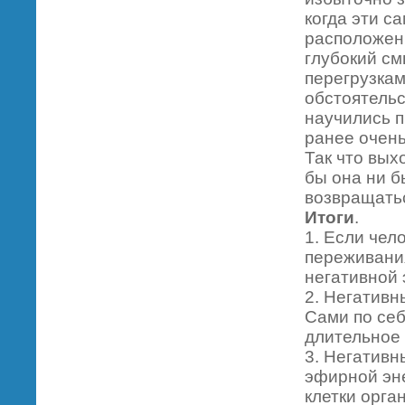
когда эти с
расположени
глубокий см
перегрузкам
обстоятельс
научились п
ранее очень
Так что вых
бы она ни б
возвращатьс
Итоги
.
1. Если чел
переживания
негативной
2. Негатив
Сами по себ
длительное 
3. Негатив
эфирной эне
клетки орга