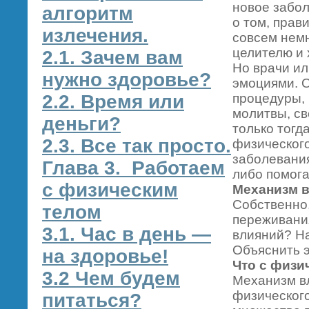
новое забол
алгоритм
о том, прав
излечения.
совсем немн
целителю и 
2.1. Зачем вам
Но врачи ил
нужно здоровье?
эмоциями. 
2.2. Время или
процедуры, 
молитвы, св
деньги?
только тогд
2.3. Все так просто.
физического
заболевани
Глава 3. Работаем
либо помога
с физическим
Механизм в
Собственно,
телом
переживания
3.1. Час в день —
влияний? На
Объяснить э
на здоровье!
Что с физи
3.2 Чем будем
Механизм вл
физического
питаться?