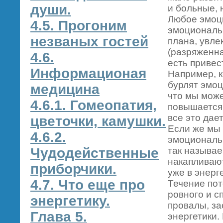
души.
и больные, 
Любое эмоц
4.5. Прогоним
эмоциональн
незваных гостей
плана, увле
(разряженна
4.6.
есть привес
Информационая
Например, к
бурлят эмоц
медицина
что мы може
4.6.1. Гомеопатия,
повышается 
все это дае
цветочки, камушки.
Если же мы
4.6.2.
эмоциональн
Чудодейственные
так называ
накапливают
приборчики.
уже в энерг
4.7. Что еще про
Течение пот
ровного и с
энергетику.
провалы, з
Глава 5.
энергетики.