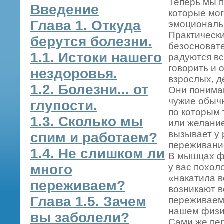
Теперь мы 
Введение
которые мог
Глава 1. Откуда
эмоциональ
Практическ
берутся болезни.
безосноват
1.1. Истоки нашего
радуются вс
говорить и 
нездоровья.
взрослых, 
1.2. Болезни... от
Они понимаю
чужие обычн
глупости.
по которым 
1.3. Сколько мы
или желание
вызывает у 
спим и работаем?
переживание
1.4. Не слишком ли
В мышцах фи
много
у вас похол
«накатила в
переживаем?
возникают в
Глава 1.5. Зачем
переживаем
нашем физи
вы заболели?
Сами же пер