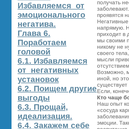
получать не
Избавляемся от
заболевают.
эмоционального
проявятся н
Негативные 
негатива.
напрямую. Н
Глава 6.
приходит в 
мы своими п
Поработаем
никому не н
головой
своего тела
6.1. Избавляемся
мысли прив
отсутствием
от негативных
Возможно, м
установок
иной, но эт
существует 
6.2. Поищем другие
Если, конеч
выгоды
Кто чаще б
Наш опыт к
6.3. Прощай,
«сосуда кар
идеализация.
заболевания
эмоции. Та
6.4. Закажем себе