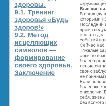
здоровы.
окружающих
Высшие си
9.1. Тренинг
В предыдущ
здоровья «Будь
которыми Ж
Последний и
здоров!»
время подум
9.2. Метод
она это дел
событий и п
исцеляющих
Сейчас нас 
символов —
Тяжелые за
обычно возн
формирование
более проце
своего здоровья.
легкие сигн
своих заблу
Заключение
не принимать
Если челове
более жестк
онкологии. 
себя, жизнь
без всякого