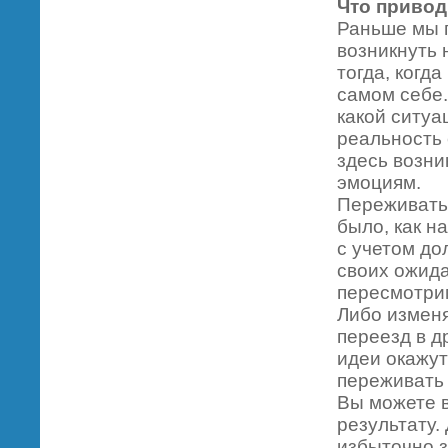
Что привод
Раньше мы п
возникнуть
тогда, когд
самом себе.
какой ситуа
реальность 
здесь возни
эмоциям.
Переживать 
было, как н
с учетом до
своих ожида
пересмотрим
Либо изменя
переезд в д
идеи окажут
переживать 
Вы можете в
результату.
избыточно з