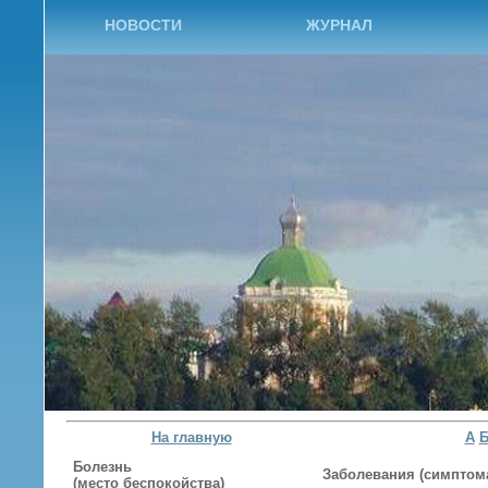
НОВОСТИ
ЖУРНАЛ
На главную
А
Болезнь
Заболевания (симптома
(место беспокойства)