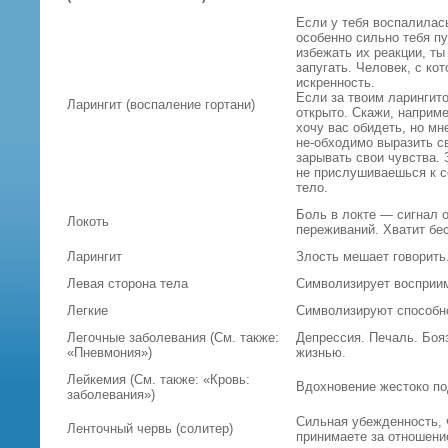
Если у тебя воспалилась
особенно сильно тебя пу
избежать их реакции, т
запугать. Человек, с ко
искренность.
Если за твоим ларингито
Ларингит (воспаление гортани)
открыто. Скажи, наприме
хочу вас обидеть, но м
не-обходимо выразить с
зарывать свои чувства.
не прислушиваешься к с
тело.
Боль в локте — сигнал о
Локоть
переживаний. Хватит бе
Ларингит
Злость мешает говорить
Левая сторона тела
Символизирует восприим
Легкие
Символизируют способно
Легочные заболевания (См. также:
Депрессия. Печаль. Боя
«Пневмония»)
жизнью.
Лейкемия (См. также: «Кровь:
Вдохновение жестоко по
заболевания»)
Сильная убежденность, 
Ленточный червь (солитер)
принимаете за отношени