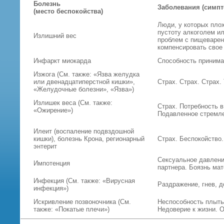
Болезнь
Заболевания (симпт
(место беспокойства)
Люди, у которых пло
пустоту алкоголем и
Излишний вес
проблем с пищеварен
компенсировать свое
Инфаркт миокарда
Способность принима
Изжога (См. также: «Язва желудка
или двенадцатиперстной кишки»,
Страх. Страх. Страх. 
«Желудочные болезни», «Язва»)
Излишек веса (См. также:
Страх. Потребность в
«Ожирение»)
Подавленное стремле
Илеит (воспаление подвздошной
кишки), болезнь Крона, регионарный
Страх. Беспокойство
энтерит
Сексуальное давлени
Импотенция
партнера. Боязнь мат
Инфекция (См. также: «Вирусная
Раздражение, гнев, д
инфекция»)
Искривление позвоночника (См.
Неспособность плыть
также: «Покатые плечи»)
Недоверие к жизни. 