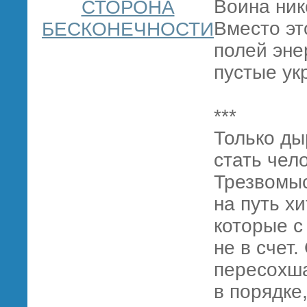
Воина ник
СТОРОНА
Вместо эт
БЕСКОНЕЧНОСТИ
полей эне
пустые ук
***
Только ды
стать чел
Трезвомыс
на путь х
которые с
не в счет
пересохша
в порядке,