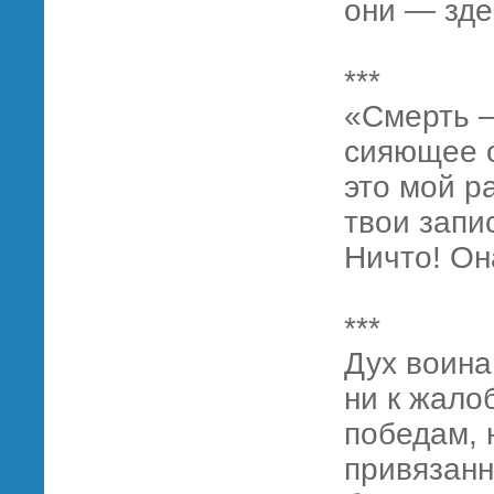
они — зде
***
«Смерть —
сияющее о
это мой р
твои запи
Ничто! Он
***
Дух воина
ни к жалоб
победам, 
привязанн