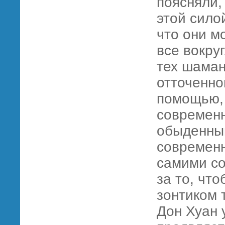
поясняли,
этой сило
что они м
все вокру
тех шаман
отточенно
помощью, 
современн
обыденным
современн
самими со
за то, чт
зонтиком 
Дон Хуан 