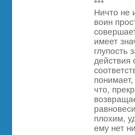
***
Ничто не 
воин прос
совершает
имеет зна
глупость з
действия 
соответст
понимает,
что, прек
возвращае
равновеси
плохим, у
ему нет н