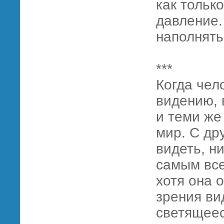
как тольк
давление.
наполнять
***
Когда чел
видению, 
и теми же 
мир. С др
видеть, н
самым все
хотя она 
зрения ви
светящеес