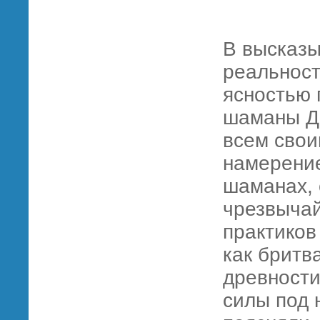
В высказы
реальност
ясностью 
шаманы Др
всем свои
намерение
шаманах, 
чрезвыча
практиков
как бритв
древности
силы под 