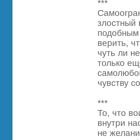
***
Самоогра
злостный 
подобным 
верить, ч
чуть ли не
только ещ
самолюбо
чувству с
***
То, что в
внутри на
не желани