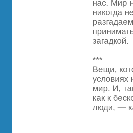
нас. Мир 
никогда н
разгадаем
принимать
загадкой.
***
Вещи, кот
условиях 
мир. И, т
как к беск
люди, — к