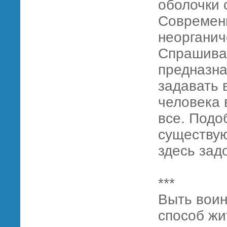
оболочки 
Современ
неорганич
Спрашиват
предназна
задавать 
человека 
все. Подо
существую
здесь задо
***
Выть вои
способ жи