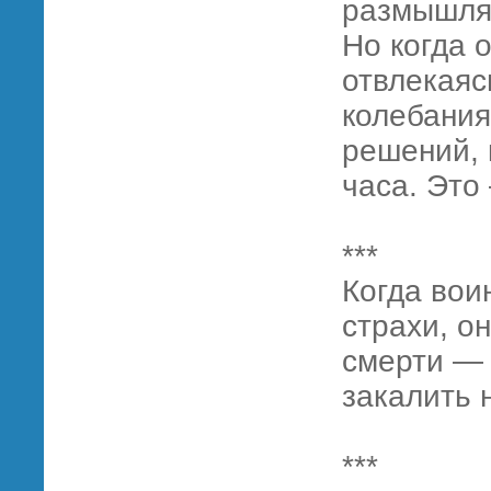
размышляе
Но когда о
отвлекаяс
колебани
решений, 
часа. Это
***
Когда вои
страхи, о
смерти — 
закалить 
***