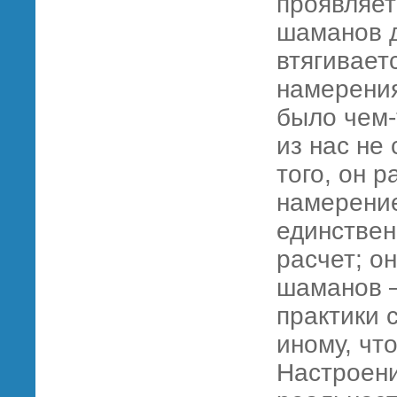
проявляет
шаманов д
втягиваетс
намерения
было чем-
из нас не
того, он р
намерение
единствен
расчет; о
шаманов —
практики 
иному, чт
Настроени