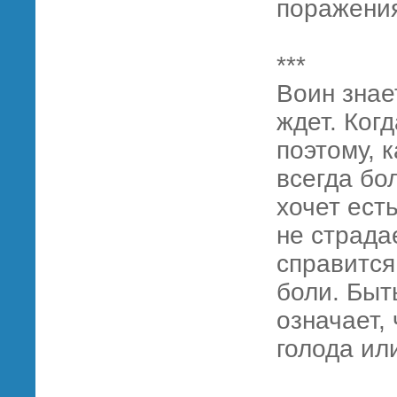
поражения
***
Воин знае
ждет. Когд
поэтому, 
всегда бо
хочет есть
не страдае
справится
боли. Быт
означает,
голода ил