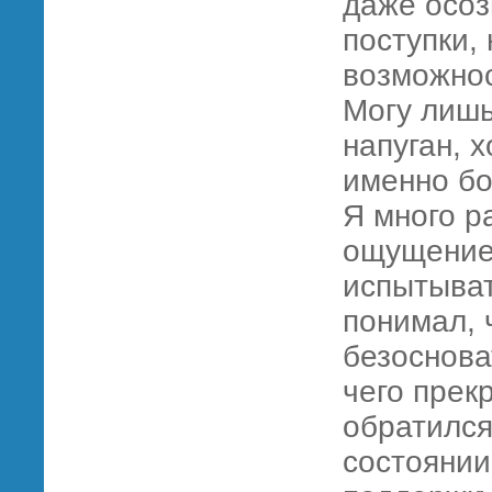
даже осоз
поступки,
возможнос
Могу лишь
напуган, х
именно бо
Я много р
ощущение 
испытыват
понимал, 
безоснова
чего прек
обратился
состоянии