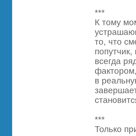
***
К тому мо
устрашающ
то, что с
попутчик,
всегда ря
фактором
в реальну
завершаетс
становитс
***
Только пр