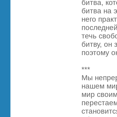
битва, ко
битва на 
него прак
последней
течь свобо
битву, он 
поэтому о
***
Мы непрер
нашем мир
мир своим
перестаем
становитс