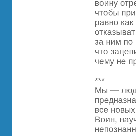
воину отр
чтобы при
равно как 
отказыват
за ним по
что зацепи
чему не п
***
Мы — люди
предназна
все новых
Воин, нау
непознанн