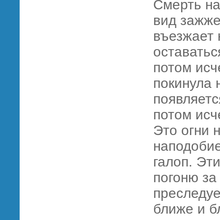
Смерть на
вид зажж
въезжает 
оставатьс
потом исч
покинула 
появляетс
потом исч
Это огни 
наподобие
галоп. Эт
погоню за
преследуе
ближе и б