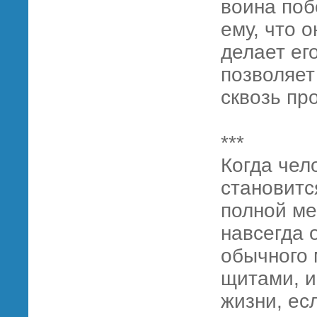
воина поб
ему, что 
делает ег
позволяет
сквозь пр
***
Когда чел
становитс
полной ме
навсегда 
обычного 
щитами, и
жизни, ес