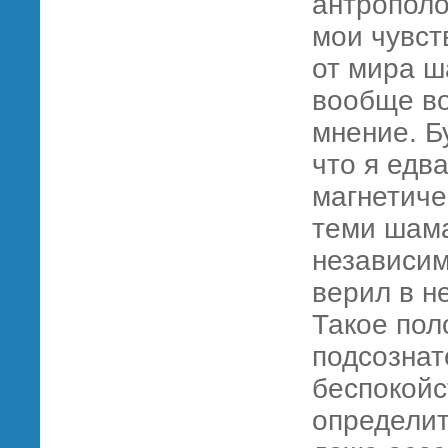
антрополо
мои чувст
от мира ш
вообще во
мнение. Б
что я едв
магнетиче
теми шама
независим
верил в не
Такое пол
подсознат
беспокойс
определит