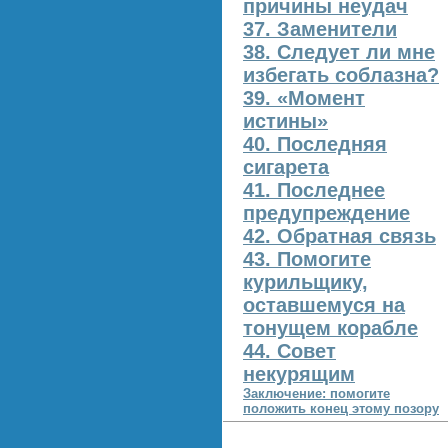
причины неудач
37. Заменители
38. Следует ли мне
избегать соблазна?
39. «Момент
истины»
40. Последняя
сигарета
41. Последнее
предупреждение
42. Обратная связь
43. Помогите
курильщику,
оставшемуся на
тонущем корабле
44. Совет
некурящим
Заключение: помогите
положить конец этому позору