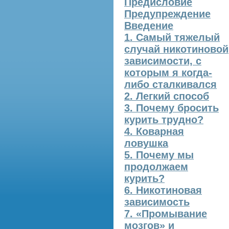
Предисловие
Предупреждение
Введение
1. Самый тяжелый
случай никотиновой
зависимости, с
которым я когда-
либо сталкивался
2. Легкий способ
3. Почему бросить
курить трудно?
4. Коварная
ловушка
5. Почему мы
продолжаем
курить?
6. Никотиновая
зависимость
7. «Промывание
мозгов» и