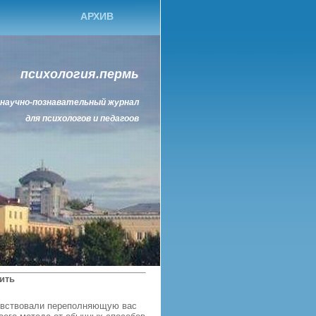
АРХИВ
психология.пермь
научно-познавательный журнал
для психологов и педагоов
ить
очувствовали переполняющую вас