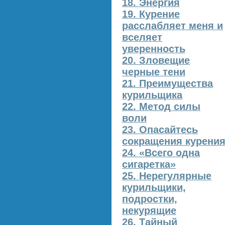
18. Энергия
19. Курение
расслабляет меня и
вселяет
уверенность
20. Зловещие
черные тени
21. Преимущества
курильщика
22. Метод силы
воли
23. Опасайтесь
сокращения курени
24. «Всего одна
сигаретка»
25. Нерегулярные
курильщики,
подростки,
некурящие
26. Тайный