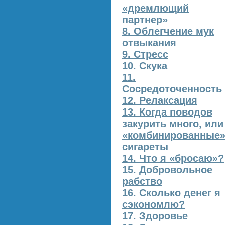
«дремлющий
партнер»
8. Облегчение мук
отвыкания
9. Стресс
10. Скука
11.
Сосредоточенность
12. Релаксация
13. Когда поводов
закурить много, или
«комбинированные
сигареты
14. Что я «бросаю»?
15. Добровольное
рабство
16. Сколько денег я
сэкономлю?
17. Здоровье