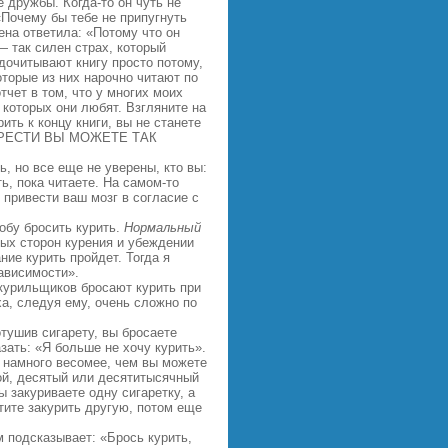
 дружбы. Когда‑то он чуть не
Почему бы тебе не припугнуть
ена ответила: «Потому что он
— так силен страх, который
дочитывают книгу просто потому,
оторые из них нарочно читают по
тчет в том, что у многих моих
 которых они любят. Взгляните на
ить к концу книги, вы не станете
ОБРЕСТИ ВЫ МОЖЕТЕ ТАК
, но все еще не уверены, кто вы:
ь, пока читаете. На самом‑то
 привести ваш мозг в согласие с
обу бросить курить.
Нормальный
ных сторон курения и убеждении
ние курить пройдет. Тогда я
ависимости».
 курильщиков бросают курить при
а, следуя ему, очень сложно по
тушив сигарету, вы бросаете
зать: «Я больше не хочу курить».
и намного весомее, чем вы можете
ой, десятый или десятитысячный
ы закуриваете одну сигаретку, а
тите закурить другую, потом еще
м подсказывает: «Брось курить,