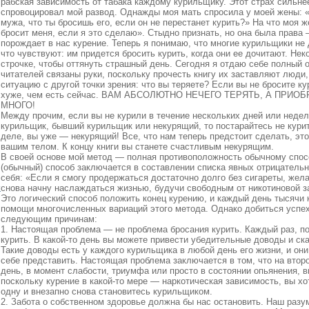
рабская зависимость от табака каждому курильщику. Этот страх сильнее
спровоцировал мой развод. Однажды моя мать спросила у моей жены: «
мужа, что ты бросишь его, если он не перестанет курить?» На что моя ж
бросит меня, если я это сделаю». Стыдно признать, но она была права 
порождает в нас курение. Теперь я понимаю, что многие курильщики не 
что чувствуют: им придется бросить курить, когда они ее дочитают. Нек
строчке, чтобы оттянуть страшный день. Сегодня я отдаю себе полный о
читателей связаны руки, поскольку прочесть книгу их заставляют люди,
ситуацию с другой точки зрения: что вы теряете? Если вы не бросите кур
хуже, чем есть сейчас. ВАМ АБСОЛЮТНО НЕЧЕГО ТЕРЯТЬ, А ПРИ
МНОГО!
Между прочим, если вы не курили в течение нескольких дней или недель
курильщик, бывший курильщик или некурящий, то постарайтесь не курит
деле, вы уже — некурящий! Все, что нам теперь предстоит сделать, это
вашим телом. К концу книги вы станете счастливым некурящим.
В своей основе мой метод — полная противоположность обычному спос
(обычный) способ заключается в составлении списка явных отрицатель
себя: «Если я смогу продержаться достаточно долго без сигареты, жела
»
снова начну наслаждаться жизнью, будучи свободным от никотиновой з
Это логический способ положить конец курению, и каждый день тысячи
помощи многочисленных вариаций этого метода. Однако добиться успех
следующим причинам:
1. Настоящая проблема — не проблема бросания курить. Каждый раз, по
курить. В какой‑то день вы можете привести убедительные доводы и ска
Такие доводы есть у каждого курильщика в любой день его жизни, и он
себе представить. Настоящая проблема заключается в том, что на втор
день, в момент слабости, триумфа или просто в состоянии опьянения, в
поскольку курение в какой‑то мере — наркотическая зависимость, вы хо
одну и внезапно снова становитесь курильщиком.
2. Забота о собственном здоровье должна бы нас остановить. Наш разу