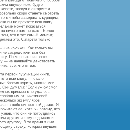
моего метода от обычных способов
 таким ощущением, будто
живете, тоскуя о сигарете и
довольно скоро станете смотреть
о того чтобы завидовать курящим,
ока вы не прочтете всю книгу
желание может показаться
но ничего вам не дают. Более
 том, что в тот самый момент,
делаем это. Сигарета только
— «на крючке». Как только вы
и не сосредоточиться без
нигу. По мере чтения ваше
ку — не начинайте действовать
те: все, что от вас
а первой публикации книги,
тете всю книгу, — стало
вые бросил курить, многие мои
я. Они думали: "Если уж
он
смог
ложных приемов мне удалось
 свободным от никотиновой
несколько экземпляров
кая в небо сигаретный дымок. Я
прочитают ее, хотя бы потому, что
 узнав, что они не потрудились
чшим другом и кому подписал и
у‑то другому. В то время я был
ающему страху, который внушает