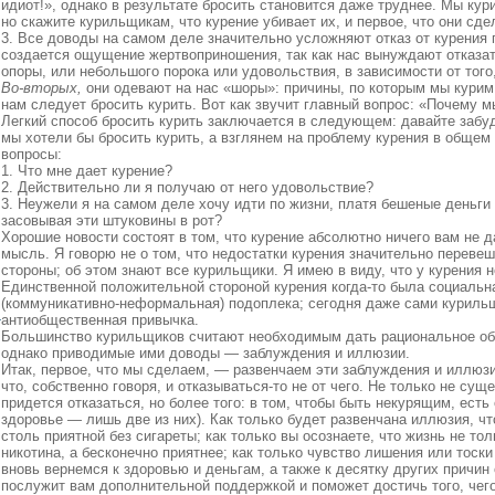
идиот!», однако в результате бросить становится даже труднее. Мы кури
но скажите курильщикам, что курение убивает их, и первое, что они сд
3. Все доводы на самом деле значительно усложняют отказ от курения
создается ощущение жертвоприношения, так как нас вынуждают отказат
опоры, или небольшого порока или удовольствия, в зависимости от того
Во‑вторых,
они одевают на нас «шоры»: причины, по которым мы курим,
нам следует бросить курить. Вот как звучит главный вопрос: «Почему 
Легкий способ бросить курить заключается в следующем: давайте забуд
мы хотели бы бросить курить, а взглянем на проблему курения в обще
вопросы:
1. Что мне дает курение?
2. Действительно ли я получаю от него удовольствие?
3. Неужели я на самом деле хочу идти по жизни, платя бешеные деньги 
засовывая эти штуковины в рот?
Хорошие новости состоят в том, что курение абсолютно ничего вам не д
мысль. Я говорю не о том, что недостатки курения значительно переве
стороны; об этом знают все курильщики. Я имею в виду, что у курения 
Единственной положительной стороной курения когда‑то была социальн
(коммуникативно‑неформальная) подоплека; сегодня даже сами курильщ
я
антиобщественная привычка.
Большинство курильщиков считают необходимым дать рациональное об
однако приводимые ими доводы — заблуждения и иллюзии.
Итак, первое, что мы сделаем, — развенчаем эти заблуждения и иллюзи
что, собственно говоря, и отказываться‑то не от чего. Не только не суще
придется отказаться, но более того: в том, чтобы быть некурящим, есть
здоровье — лишь две из них). Как только будет развенчана иллюзия, чт
столь приятной без сигареты; как только вы осознаете, что жизнь не тол
никотина, а бесконечно приятнее; как только чувство лишения или тоск
вновь вернемся к здоровью и деньгам, а также к десятку других причин 
послужит вам дополнительной поддержкой и поможет достичь того, чего