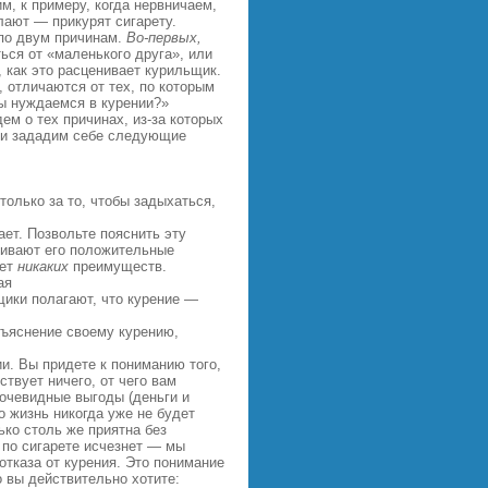
м, к примеру, когда нервничаем,
елают — прикурят сигарету.
 по двум причинам.
Во‑первых,
ься от «маленького друга», или
, как это расценивает курильщик.
 отличаются от тех, по которым
мы нуждаемся в курении?»
ем о тех причинах, из‑за которых
м и зададим себе следующие
только за то, чтобы задыхаться,
ает. Позвольте пояснить эту
шивают его положительные
нет
никаких
преимуществ.
ая
ики полагают, что курение —
ъяснение своему курению,
и. Вы придете к пониманию того,
ствует ничего, от чего вам
 очевидные выгоды (деньги и
о жизнь никогда уже не будет
ько столь же приятна без
и по сигарете исчезнет — мы
отказа от курения. Это понимание
 вы действительно хотите: