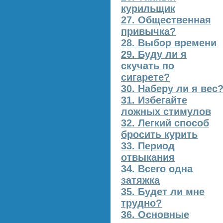
курильщик
27. Общественная
привычка?
28. Выбор времени
29. Буду ли я
скучать по
сигарете?
30. Наберу ли я вес
31. Избегайте
ложных стимулов
32. Легкий способ
бросить курить
33. Период
отвыкания
34. Всего одна
затяжка
35. Будет ли мне
трудно?
36. Основные