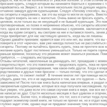
радость, как если бы излечились от ужасной болезни. В этом отличие 
бросания курить, следуя которым вы начинаете бороться с курением с
карабкаетесь на Эверест, а в течение нескольких после дующих недель 
отчаянно завидуя другим курильщикам. Следуя «Легкому способу», вы 
на сигареты и недоумевать, как это вы когда‑то могли их курить. Вмест
вы будете взирать на них с жалостью. Очень важно не бросать курить, п
целиком, если только вы не некурящий и не бывший курильщик. Это по
противоречивым, но позже я непременно объясню, что сигареты абсолют
того, одна из многих головоломок, связанных с курением, заключается в
когда мы курим сигарету, мы смотрим на нее и пытаемся понять, зачем 
тогда приобретает для нас настоящую ценность, когда мы ее лишены.
Однако давайте признаем: нравится вам это или нет, вы знаете, что вы 
поверите в этот «крючок», вам уже никогда полностью не расслабиться 
сигареты. Поэтому не пытайтесь бросить курить, пока не прочтете всю к
желание курить будет постепенно уменьшаться. Только не порите горяч
раньше времени, поскольку это решение может оказаться роковым. Помни
требуется, — следовать инструкциям.
Отзывы читателей, накопленные за двенадцать лет, прошедшие с момент
свидетельствует, что это пожелание — продолжать курить, пока не проч
причиной большего разочарования, чем какое‑либо другое. Когда я впер
родственники и друзья тоже бросили — только потому, что это сделал 
это сделать, то сможет любой". В течение многих лет при помощи нес
убедить даже тех, кто и не задумывался о том, как это чудесно — быть
зависимости! После того как книга была напечатана впервые, я раздал 
закоренелым курильщикам, которые все еще получали наслаждение, пус
был уверен, что даже если это самая скучная книга в мире, они все же 
ее написал их друг. Спустя несколько месяцев я был удивлен и огорчен,
ее прочитать. Более того, я обнаружил, что тот, кого я считал тогда лу
подарил экземпляр своей книги, не только не прочел ее, но и отдал ком
глубоко задет этим, однако еще не придавал значения тому всепоглощ