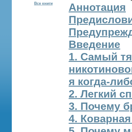
Все книги
Аннотация
Предислов
Предупреж
Введение
1. Самый т
никотиново
я когда‑либ
2. Легкий с
3. Почему б
4. Коварна
5. Почему 