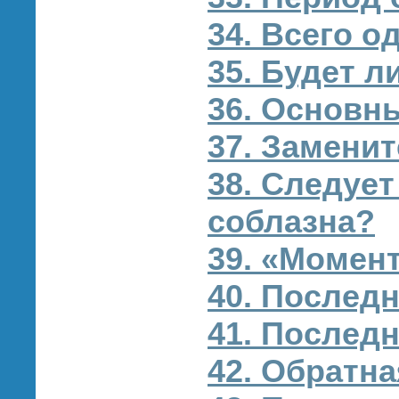
34. Всего о
35. Будет л
36. Основн
37. Замени
38. Следует
соблазна?
39. «Момен
40. Последн
41. Послед
42. Обратна