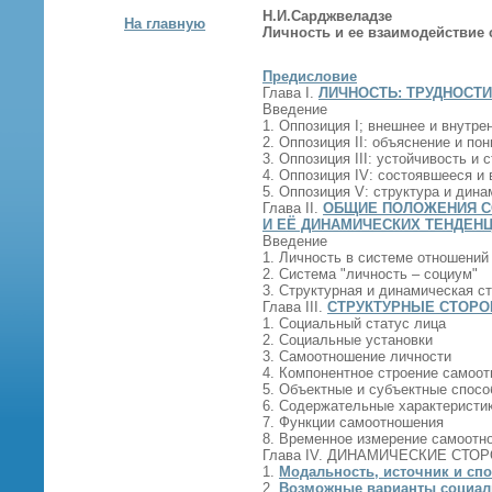
Н.И.Сарджвеладзе
На главную
Личность и ее взаимодействие 
Предисловие
Глава I.
ЛИЧНОСТЬ: ТРУДНОСТ
Введение
1. Оппозиция I; внешнее и внутре
2. Оппозиция II: объяснение и по
3. Оппозиция III: устойчивость и 
4. Оппозиция IV: состоявшееся и
5. Оппозиция V: структура и дина
Глава II.
ОБЩИЕ ПОЛОЖЕНИЯ С
И ЕЁ ДИНАМИЧЕСКИХ ТЕНДЕН
Введение
1. Личность в системе отношений
2. Система "личность – социум"
3. Структурная и динамическая с
Глава III.
СТРУКТУРНЫЕ СТОРО
1. Социальный статус лица
2. Социальные установки
3. Самоотношение личности
4. Компонентное строение самоо
5. Объектные и субъектные спос
6. Содержательные характеристи
7. Функции самоотношения
8. Временное измерение самоотн
Глава IV. ДИНАМИЧЕСКИЕ СТ
1.
Модальность, источник и сп
2.
Возможные варианты социаль