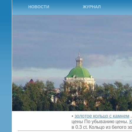
НОВОСТИ
ЖУРНАЛ
•
золотое кольцо с камнем
.
цены По убыванию цены.
К
в 0.3 ct. Кольцо из белого з