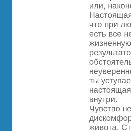
или, након
Настоящая
что при лю
есть все 
жизненную
результат
обстоятель
неуверенно
ты уступа
настоящая
внутри.
Чувство н
дискомфор
живота. С