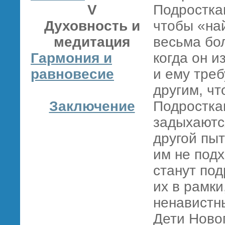
V
Подросткам
Духовность и
чтобы «най
медитация
весьма бо
Гармония и
когда он и
равновесие
и ему тре
другим, ч
Заключение
Подросткам
задыхаются
другой пыт
им не подх
станут под
их в рамки
ненавистн
Дети Ново