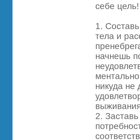
себе цель!
1. Составь
тела и рас
пренебрег
начнешь п
неудовлет
ментальног
никуда не 
удовлетво
выживания
2. Заставь
потребнос
соответств