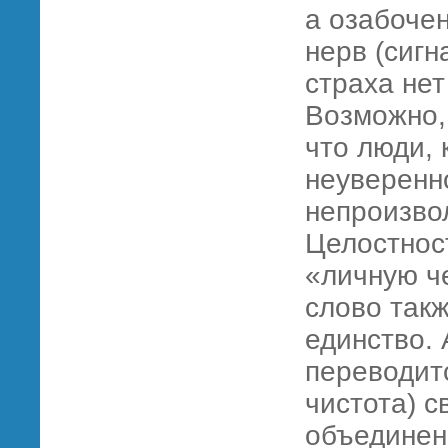
а озабоче
нерв (сигн
страха нет
Возможно,
что люди, 
неуверенн
непроизво
Целостност
«личную ч
слово такж
единство. 
переводитс
чистота) с
объединен