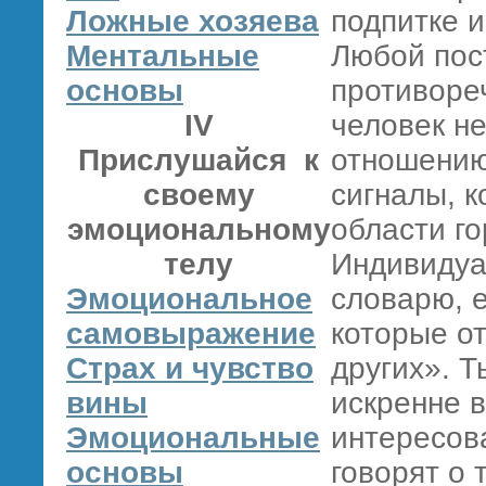
Ложные хозяева
подпитке и
Ментальные
Любой пост
основы
противореч
IV
человек н
Прислушайся к
отношению 
своему
сигналы, 
эмоциональному
области го
телу
Индивидуа
Эмоциональное
словарю, е
самовыражение
которые от
Страх и чувство
других». Т
вины
искренне в
Эмоциональные
интересова
основы
говорят о 