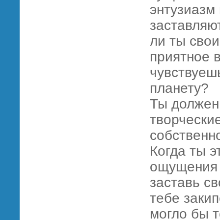
энтузиазм
заставляют
ли ты сво
приятное в
чувствуешь
планету?
Ты должен
творческие
собственно
Когда ты э
ощущения 
заставь св
тебе закип
могло бы т