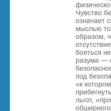
физическог
Чувство бе
означает 
мыслью том
образом, 
отсутствие
бояться не
разума — 
безопасно
под безоп
«к котором
прибегнут
льгот, «пр
обширного