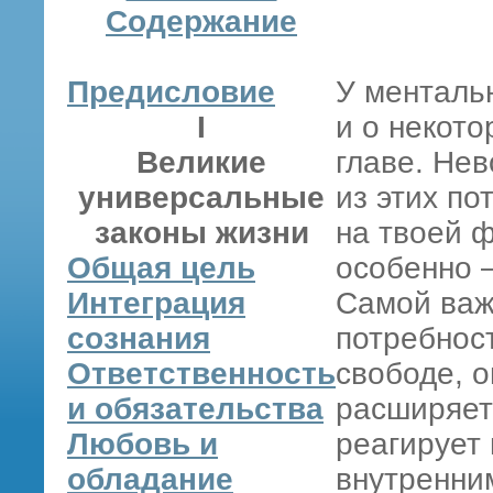
Содержание
Предисловие
У менталь
I
и о некото
Великие
главе. Не
универсальные
из этих по
законы жизни
на твоей 
Общая цель
особенно 
Интеграция
Самой важ
сознания
потребност
Ответственность
свободе, 
и обязательства
расширяет
Любовь и
реагирует 
обладание
внутренним