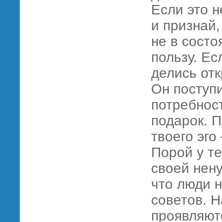
Если это н
и признай,
не в состо
пользу. Ес
делись отк
Он поступи
потребност
подарок. П
твоего эго
Порой у т
своей нену
что люди н
советов. 
проявляют