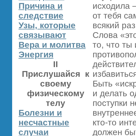
Причина и
исходила 
следствие
от тебя са
Узы, которые
всякий ра
связывают
Слова «эт
Вера и молитва
то, что т
Энергия
противопо
II
действите
Прислушайся к
избавиться
своему
Быть «иск
физическому
и делать о
телу
поступки н
Болезни и
внутренне
несчастные
кто-то инт
случаи
должен бы