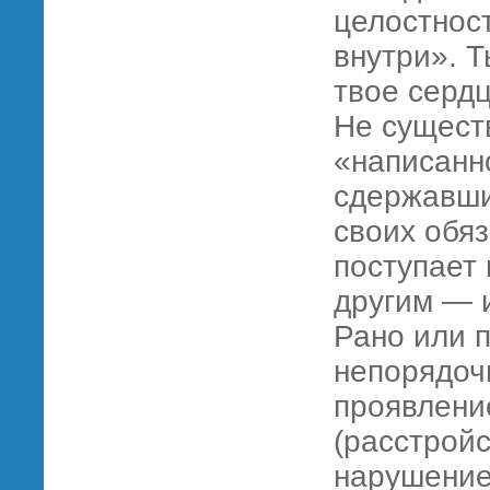
целостност
внутри». Т
твое сердц
Не существ
«написанно
сдержавши
своих обяз
поступает
другим — 
Рано или п
непорядоч
проявлени
(расстрой
нарушение