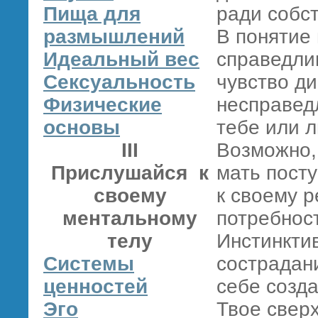
Пища для
ради собс
размышлений
В понятие
Идеальный вес
справедли
Сексуальность
чувство д
Физические
несправед
основы
тебе или л
III
Возможно,
Прислушайся к
мать пост
своему
к своему р
ментальному
потребност
телу
Инстинкти
Системы
сострадан
ценностей
себе созда
Эго
Твое свер