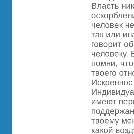
Власть ни
оскорблен
человек н
так или ин
говорит об
человеку. 
помни, что
твоего отн
Искреннос
Индивидуа
имеют пер
поддержан
твоему мен
какой воз