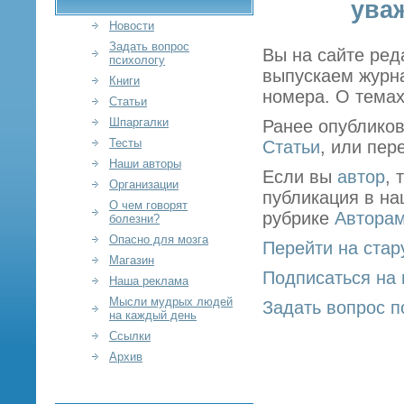
ува
Новости
Задать вопрос
Вы на сайте ред
психологу
выпускаем журна
Книги
номера. О темах
Статьи
Шпаргалки
Ранее опубликов
Тесты
Статьи
, или пер
Наши авторы
Если вы
автор
, 
Организации
публикация в на
О чем говорят
рубрике
Автора
болезни?
Опасно для мозга
Перейти на стар
Магазин
Подписаться на 
Наша реклама
Мысли мудрых людей
Задать вопрос п
на каждый день
Ссылки
Архив