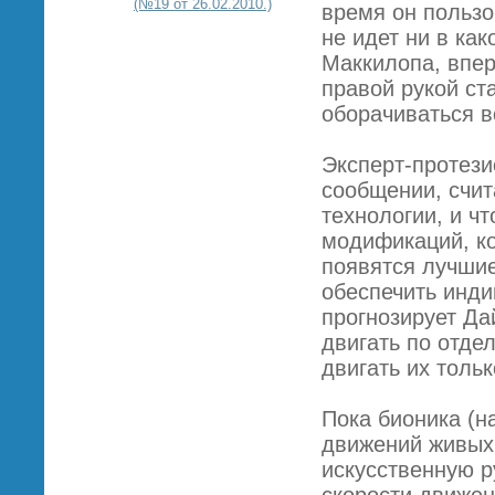
(№19 от 26.02.2010.)
время он пользо
не идет ни в как
Маккилопа, впер
правой рукой ста
оборачиваться в
Эксперт-протези
сообщении, счита
технологии, и ч
модификаций, ко
появятся лучшие
обеспечить инди
прогнозирует Дай
двигать по отде
двигать их тольк
Пока бионика (н
движений живых
искусственную р