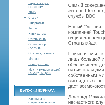
Задать вопрос
Самый совершен
психологу
житель Шотланд
Книги
службы BBC.
Статьи
Шпаргалки
Новый "бионичес
Тесты
компанией Touch
Наши авторы
национальном це
Организации
Стратклайда.
О чем говорят
болезни?
Применяемые в 
Опасно для мозга
лишь большой и 
Магазин
обеспечивает до
Наша реклама
пятью пальцами,
Мысли мудрых людей
на каждый день
собственным мик
выглядеть более
дает возможност
ВЫПУСКИ ЖУРНАЛА
Дональд Маккило
Женщина в
несчастного случ
современном мире