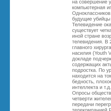
на совершение у
компьютерная иг
Одноклассников,
будущие убийцы 
Телевидение ока
существует четк
иной стране воз
телевидения. В 
главного хирур
насилия (Youth V
докладе подчерк
содержащих акты
подростка. По у
находится на то
бедность, плохо
интеллекта и т.д
Опросы обществе
четверти жителе
передачи перег
телекомпанией F