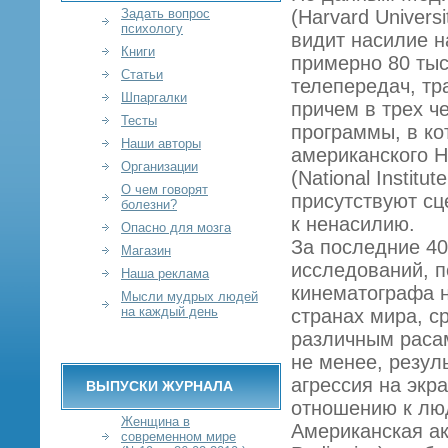
Задать вопрос
(Harvard Univers
психологу
видит насилие на
Книги
примерно 80 тыс
Статьи
телепередач, тр
Шпаргалки
причем в трех ч
Тесты
программы, в ко
Наши авторы
американского Н
Организации
(National Instit
О чем говорят
присутствуют сц
болезни?
к ненасилию.
Опасно для мозга
За последние 40
Магазин
исследований, 
Наша реклама
кинематографа н
Мысли мудрых людей
на каждый день
странах мира, с
различным раса
не менее, резул
агрессия на экр
ВЫПУСКИ ЖУРНАЛА
отношению к лю
Женщина в
Американская ак
современном мире