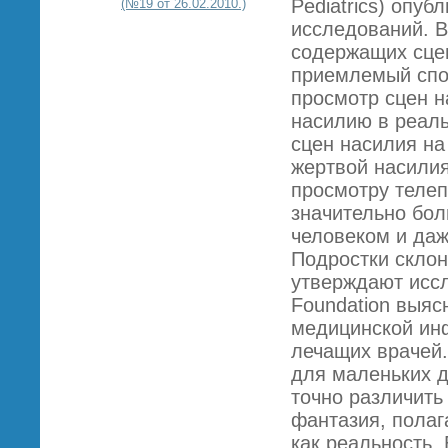
Pediatrics) опу
(№19 от 26.02.2010.)
исследований. В
содержащих сце
приемлемый спо
просмотр сцен н
насилию в реаль
сцен насилия на
жертвой насилия
просмотру телеп
значительно бол
человеком и даж
Подростки склон
утверждают иссл
Foundation выяс
медицинской ин
лечащих врачей.
для маленьких де
точно различить 
фантазия, полаг
как реальность.