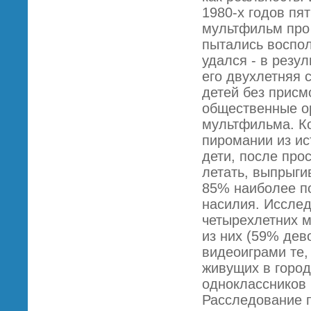
1980-х годов пя
мультфильм про 
пытались воспол
удался - в резул
его двухлетняя 
детей без присм
общественные ор
мультфильма. К
пиромании из ис
дети, после про
летать, выпрыги
85% наиболее п
насилия. Исслед
четырехлетних м
из них (59% де
видеоиграми те,
живущих в город
одноклассников 
Расследование п