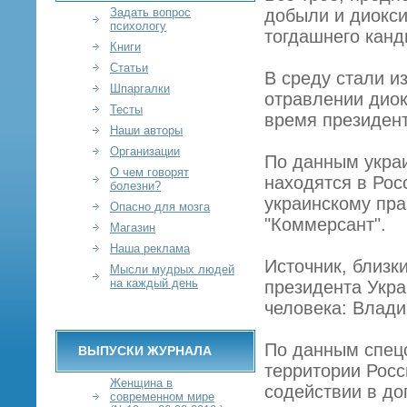
Задать вопрос
добыли и диокси
психологу
тогдашнего канд
Книги
Статьи
В среду стали и
Шпаргалки
отравлении дио
Тесты
время президент
Наши авторы
Организации
По данным украи
О чем говорят
находятся в Рос
болезни?
украинскому пра
Опасно для мозга
"Коммерсант".
Магазин
Наша реклама
Источник, близк
Мысли мудрых людей
на каждый день
президента Укра
человека: Влади
По данным спец
ВЫПУСКИ ЖУРНАЛА
территории Росс
Женщина в
содействии в до
современном мире