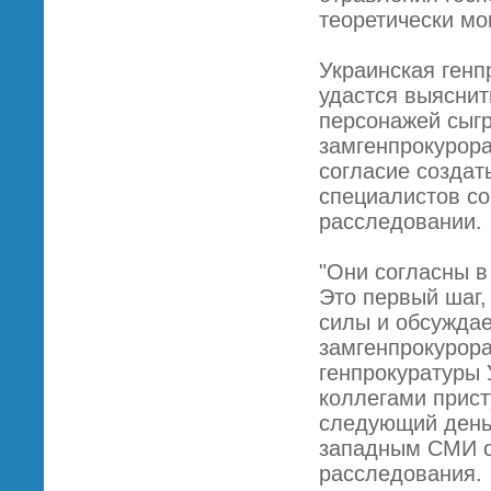
теоретически мо
Украинская генп
удастся выяснит
персонажей сыгр
замгенпрокурор
согласие создат
специалистов со
расследовании.
"Они согласны в
Это первый шаг
силы и обсуждае
замгенпрокурора
генпрокуратуры 
коллегами прист
следующий день 
западным СМИ о
расследования.