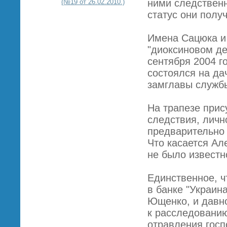
ними следственн
(№19 от 26.02.2010.)
статус они получ
Имена Сацюка и
"диоксиновом де
сентября 2004 г
состоялся на да
замглавы служб
На трапезе прис
следствия, личн
предварительно
Что касается Ал
не было известн
Единственное, ч
в банке "Украин
Ющенко, и давно
к расследованию
отравления госп