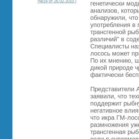
(№19 от 26.02.2010.)
генетически мо
анализов, котор
обнаружили, что
употребления в п
трансгенной рыб
различий" в сод
Специалисты наз
лосось может пр
По их мнению, ш
дикой природе ч
фактически бесп
Представители 
заявили, что те
поддержит рыбн
негативное вли
что икра ГМ-лос
размножения уже
трансгенная рыб