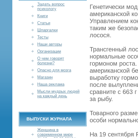
Задать вопрос
Генетически мо
психологу
американской ко
Книги
Управлением кон
Статьи
таким же безопа
Шпаргалки
лосося.
Тесты
Наши авторы
Трансгенный лос
Организации
нормальные осо
О чем говорят
гормоном роста.
болезни?
американской бе
Опасно для мозга
выработку гормо
Магазин
после вылуплени
Наша реклама
сравните с 663 
Мысли мудрых людей
на каждый день
за рыбу.
Товарного разме
ВЫПУСКИ ЖУРНАЛА
особи нормально
Женщина в
На 19 сентября
современном мире