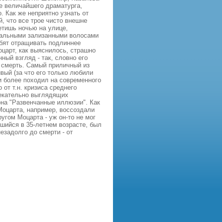
е величайшего драматурга,
. Как же неприятно узнать от
, что все трое чисто внешне
етишь ночью на улице,
 сальными зализанными волосами
юбят отращивать подлиннее
оцарт, как выяснилось, страшно
ый взгляд - так, словно его
ю смерть. Самый приличный из
вый (за что его только любили
и более походил на современного
 от т.н. кризиса среднего
лекательно выглядящих
она "Развенчанные иллюзии". Как
оцарта, например, воссоздали
угом Моцарта - уж он-то не мог
вшийся в 35-летнем возрасте, был
езадолго до смерти - от