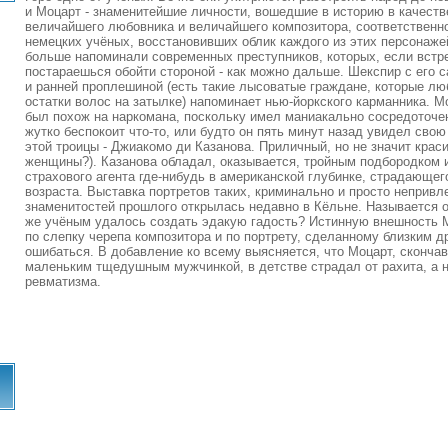
и Моцарт - знаменитейшие личности, вошедшие в историю в качеств
величайшего любовника и величайшего композитора, соответственно
немецких учёных, восстановивших облик каждого из этих персонажей
больше напоминали современных преступников, которых, если встр
постараешься обойти стороной - как можно дальше. Шекспир с его
и ранней проплешиной (есть такие лысоватые граждане, которые л
остатки волос на затылке) напоминает нью-йоркского карманника. М
был похож на наркомана, поскольку имел маниакально сосредоточенн
жутко беспокоит что-то, или будто он пять минут назад увидел сво
этой троицы - Джиакомо ди Казанова. Приличный, но не значит краси
женщины?). Казанова обладал, оказывается, тройным подбородком 
страхового агента где-нибудь в американской глубинке, страдающего
возраста. Выставка портретов таких, криминально и просто неприв
знаменитостей прошлого открылась недавно в Кёльне. Называется 
же учёным удалось создать эдакую гадость? Истинную внешность М
по слепку черепа композитора и по портрету, сделанному близким др
ошибаться. В добавление ко всему выясняется, что Моцарт, сконча
маленьким тщедушным мужчинкой, в детстве страдал от рахита, а н
ревматизма.