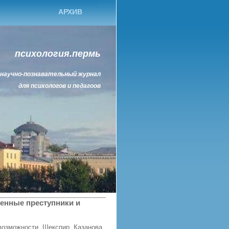
АРХИВ
психология.пермь
научно-познавательный журнал
для психологов и педагоов
енные преступники и
евозможности. Шекспир, Казанова