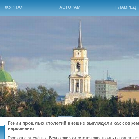
ЖУРНАЛ
АВТОРАМ
ГЛАВРЕД
Гении прошлых столетий внешне выглядели как соврем
наркоманы
Горе одно от учёных. Вечно они ухитряются расстроить народ до н