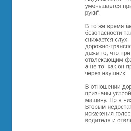
уменьшается при
руки".
В то же время а
безопасности та
снижается слух.
дорожно-транспо
даже то, что пр
отвлекающим фак
а не то, как он 
через наушник.
В отношении до
признаны устрой
машину. Но в ни
Вторым недостат
искажения голос
водителя и отвл