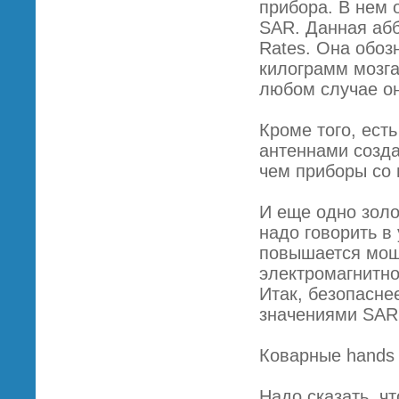
прибора. В нем 
SAR. Данная абб
Rates. Она обоз
килограмм мозга
любом случае он
Кроме того, ест
антеннами созд
чем приборы со
И еще одно золо
надо говорить в
повышается мощн
электромагнитно
Итак, безопасн
значениями SAR
Коварные hands 
Надо сказать, ч