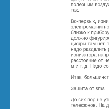
полезным воздух
так.
Во-первых, иони
электромагнитно
близко к прибор
должно фигуриро
цифры там нет, 
надо разделить 
ионизатора напр
расстояние от не
м и т. д. Надо с
Итак, большинст
Защита от sms
До сих пор не у
телефонов. На д