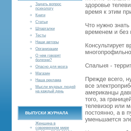
Задать вопрос
здоровье телеви
психологу
время к этим пр
Книги
Статьи
Что нужно знать
Шпаргалки
временем и без 
Тесты
Наши авторы
Консультирует в
Организации
многопрофильно
О чем говорят
болезни?
Спальня - терри
Опасно для мозга
Магазин
Прежде всего, н
Наша реклама
все электроприб
Мысли мудрых людей
на каждый день
американцы давн
того, за границе
телевизор или м
постоянно, а в 
ВЫПУСКИ ЖУРНАЛА
уменьшается эле
Женщина в
современном мире