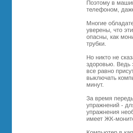
Поэтому в маши
телефоном, даже
Многие обладате
уверены, что эт
опасны, как мон
трубки.
Но никто не ска
здоровью. Ведь 
все равно прису
выключать компь
минут.
За время переды
упражнений - дл
упражнения необ
имеет ЖК-монит
Компьютер в ка