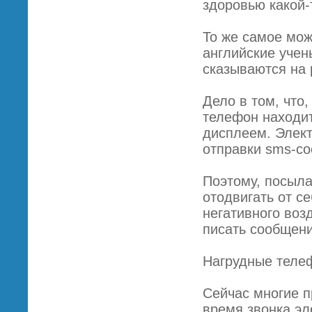
здоровью какой-
То же самое мож
английские учен
сказываются на 
Дело в том, что
телефон находит
дисплеем. Элек
отправки sms-со
Поэтому, посыл
отодвигать от с
негативного воз
писать сообщен
Нагрудные теле
Сейчас многие п
время звонка эл