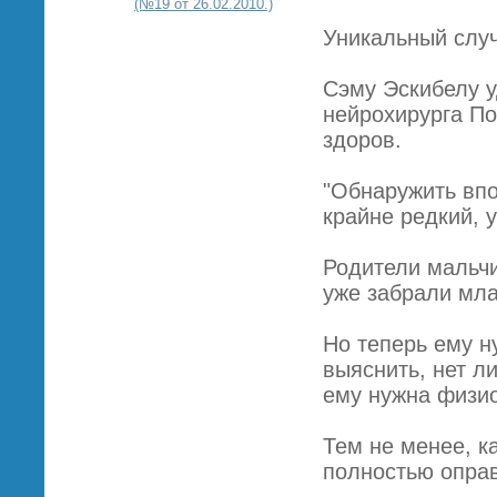
(№19 от 26.02.2010.)
Уникальный слу
Сэму Эскибелу у
нейрохирурга По
здоров.
"Обнаружить впо
крайне редкий, 
Родители мальчи
уже забрали мл
Но теперь ему н
выяснить, нет л
ему нужна физио
Тем не менее, к
полностью оправ