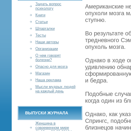
Задать вопрос
Американские н
психологу
опухоли мозга м
Книги
ступню.
Статьи
Шпаргалки
Во результате о
Тесты
тредневного Сэ
Наши авторы
опухоль мозга.
Организации
О чем говорят
Однако в ходе о
болезни?
удивлению обнар
Опасно для мозга
сформированную 
Магазин
и бедра.
Наша реклама
Мысли мудрых людей
на каждый день
Подобные случаи
когда один из б
ВЫПУСКИ ЖУРНАЛА
Однако, как ука
Спрингс, подобн
Женщина в
близнецов начин
современном мире