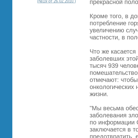
прекрасной пол
(№19 от 26.02.2010.)
Кроме того, в д
потребление гор
увеличению случ
частности, в пол
Что же касается
заболевших этой
тысяч 939 челов
помешательством
отмечают: чтобы
онкологических 
жизни.
"Мы весьма обе
заболевания зло
по информации C
заключается в т
предотвратить, 