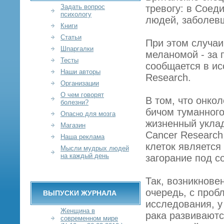
Задать вопрос
тревогу: в Соед
психологу
людей, заболев
Книги
Статьи
При этом случаи
Шпаргалки
меланомой - за 
Тесты
сообщается в ис
Наши авторы
Research.
Организации
О чем говорят
В том, что онко
болезни?
бичом туманного
Опасно для мозга
жизненный уклад
Магазин
Cancer Research
Наша реклама
клеток является
Мысли мудрых людей
на каждый день
загорание под с
Так, возникнове
очередь, с проб
ВЫПУСКИ ЖУРНАЛА
исследования, 
Женщина в
рака развиваютс
современном мире