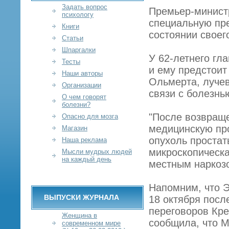
Задать вопрос
Премьер-минист
психологу
специальную пре
Книги
состоянии своег
Статьи
Шпаргалки
У 62-летнего гл
Тесты
и ему предстоит
Наши авторы
Ольмерта, лучев
Организации
связи с болезнь
О чем говорят
болезни?
"После возвращ
Опасно для мозга
медицинскую про
Магазин
опухоль простат
Наша реклама
микроскопическа
Мысли мудрых людей
на каждый день
местным наркоз
Напомним, что Э
ВЫПУСКИ ЖУРНАЛА
18 октября посл
переговоров Кре
Женщина в
сообщила, что М
современном мире