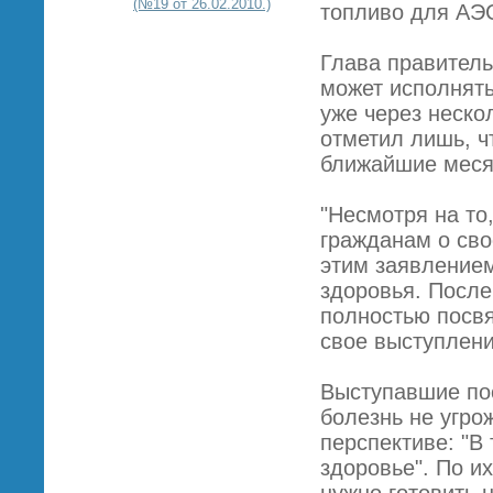
(№19 от 26.02.2010.)
топливо для АЭС
Глава правитель
может исполнять
уже через неско
отметил лишь, ч
ближайшие месяц
"Несмотря на то
гражданам о сво
этим заявлением
здоровья. После
полностью посвя
свое выступлен
Выступавшие пос
болезнь не угро
перспективе: "В 
здоровье". По и