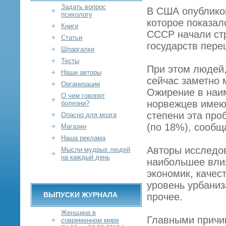
Задать вопрос
В США опублико
психологу
которое показал
Книги
СССР начали стр
Статьи
государств пере
Шпаргалки
Тесты
При этом людей
Наши авторы
сейчас заметно 
Организации
Ожирение в наи
О чем говорят
норвежцев имею
болезни?
степени эта про
Опасно для мозга
(по 18%), сообща
Магазин
Наша реклама
Авторы исследо
Мысли мудрых людей
на каждый день
наибольшее вли
экономик, качес
уровень урбаниз
ВЫПУСКИ ЖУРНАЛА
прочее.
Женщина в
Главными причи
современном мире