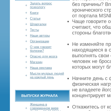
Задать вопрос
без причины? Вп
психологу
хронического ст
Книги
от портала MSN
Статьи
Чаще говорите о
Шпаргалки
считают, что об
Тесты
стороны благотв
Наши авторы
Организации
Не изменяйте пр
О чем говорят
находящиеся в с
болезни?
выполнять свои 
Опасно для мозга
человек не брос
Магазин
которых могут б
Наша реклама
Мысли мудрых людей
на каждый день
Начните день с 
физическая нагр
не владеете йог
концентрирует м
ВЫПУСКИ ЖУРНАЛА
Женщина в
Откажитесь от к
современном мире