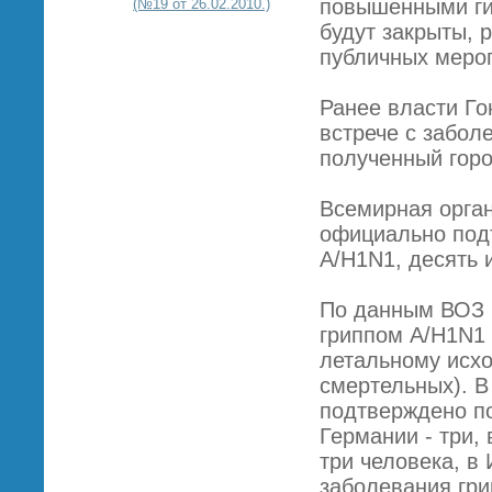
повышенными ги
(№19 от 26.02.2010.)
будут закрыты, 
публичных меро
Ранее власти Го
встрече с забол
полученный горо
Всемирная орган
официально под
A/H1N1, десять 
По данным ВОЗ н
гриппом A/H1N1 
летальному исход
смертельных). В
подтверждено по
Германии - три,
три человека, в
заболевания гр