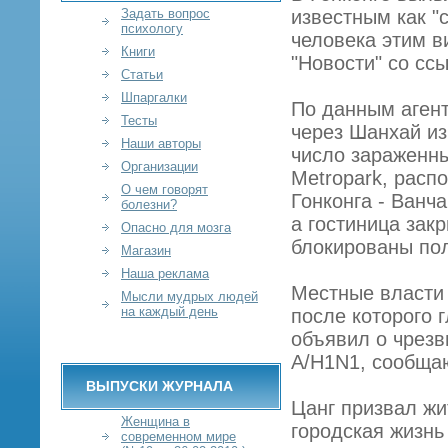
Задать вопрос
известным как "
психологу
человека этим в
Книги
"Новости" со ссы
Статьи
Шпаргалки
По данным агент
Тесты
через Шанхай из
Наши авторы
число зараженны
Организации
Metropark, расп
О чем говорят
Гонконга - Ванч
болезни?
а гостиница зак
Опасно для мозга
блокированы по
Магазин
Наша реклама
Местные власти 
Мысли мудрых людей
на каждый день
после которого 
объявил о чрезв
A/H1N1, сообща
ВЫПУСКИ ЖУРНАЛА
Цанг призвал жи
Женщина в
городская жизнь
современном мире