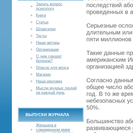
Задать вопрос
последствий аб
психологу
проведенных в а
Книги
Статьи
Серьезные ослож
Шпаргалки
длительным или
Тесты
пяти миллионов
Наши авторы
Организации
Такие данные п
О чем говорят
американским И
болезни?
организацией зд
Опасно для мозга
Магазин
Согласно данным
Наша реклама
общее число або
Мысли мудрых людей
на каждый день
год. В то же вр
небезопасных ус
50%.
ВЫПУСКИ ЖУРНАЛА
Большинство або
Женщина в
развивающиеся с
современном мире