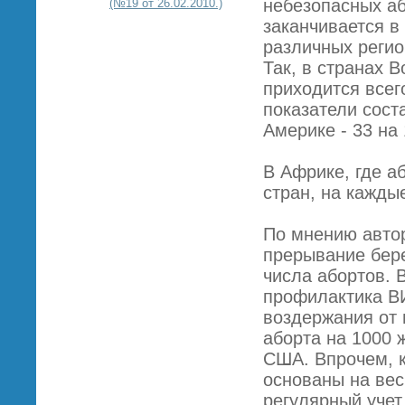
небезопасных аб
(№19 от 26.02.2010.)
заканчивается в
различных регио
Так, в странах 
приходится всег
показатели сост
Америке - 33 на 
В Африке, где а
стран, на кажды
По мнению автор
прерывание бер
числа абортов. В
профилактика В
воздержания от 
аборта на 1000 
США. Впрочем, к
основаны на вес
регулярный учет