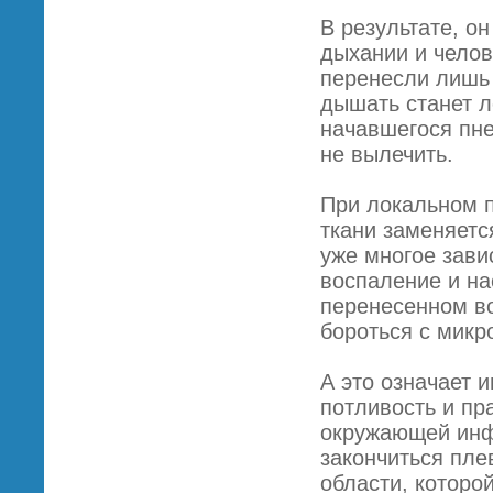
В результате, о
дыхании и челов
перенесли лишь
дышать станет ле
начавшегося пн
не вылечить.
При локальном 
ткани заменяетс
уже многое зави
воспаление и на
перенесенном во
бороться с микр
А это означает 
потливость и пр
окружающей инфе
закончиться пле
области, которо