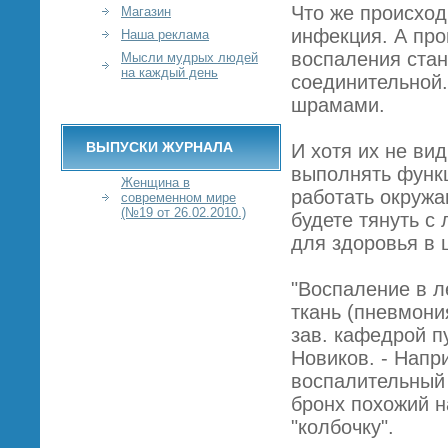
Что же происход
Магазин
инфекция. А про
Наша реклама
воспаления стан
Мысли мудрых людей
на каждый день
соединительной.
шрамами.
ВЫПУСКИ ЖУРНАЛА
И хотя их не ви
выполнять функц
Женщина в
работать окружа
современном мире
(№19 от 26.02.2010.)
будете тянуть с
для здоровья в 
"Воспаление в л
ткань (пневмони
зав. кафедрой 
Новиков. - Напр
воспалительный 
бронх похожий н
"колбочку".