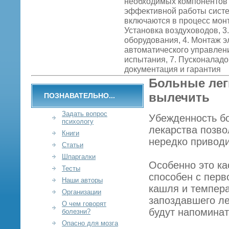
необходимых компонентов 
эффективной работы систе
включаются в процесс монт
Установка воздуховодов, 3
оборудования, 4. Монтаж э
автоматического управлени
испытания, 7. Пусконалад
документация и гарантия
Больные лег
вылечить
ПОЗНАВАТЕЛЬНО...
Задать вопрос
Убежденность б
психологу
лекарства позво
Книги
нередко привод
Статьи
Шпаргалки
Особенно это ка
Тесты
способен с перв
Наши авторы
кашля и темпера
Организации
запоздавшего ле
О чем говорят
будут напоминат
болезни?
Опасно для мозга