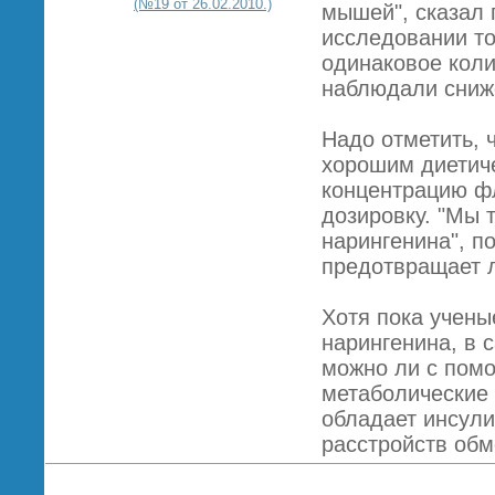
(№19 от 26.02.2010.)
мышей", сказал
исследовании т
одинаковое коли
наблюдали сниже
Надо отметить, 
хорошим диетич
концентрацию ф
дозировку. "Мы 
нарингенина", п
предотвращает л
Хотя пока учены
нарингенина, в 
можно ли с помо
метаболические 
обладает инсули
расстройств обм