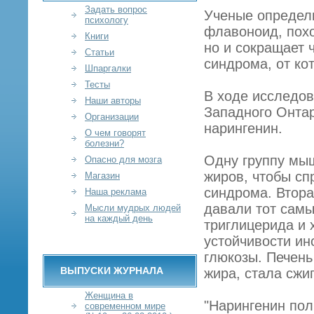
Задать вопрос
Ученые определ
психологу
флавоноид, похо
Книги
но и сокращает 
Статьи
синдрома, от кот
Шпаргалки
Тесты
В ходе исследо
Наши авторы
Западного Онта
Организации
нарингенин.
О чем говорят
болезни?
Одну группу мы
Опасно для мозга
жиров, чтобы сп
Магазин
синдрома. Втора
Наша реклама
давали тот самы
Мысли мудрых людей
на каждый день
триглицерида и 
устойчивости и
глюкозы. Печень
ВЫПУСКИ ЖУРНАЛА
жира, стала сжиг
Женщина в
"Нарингенин пол
современном мире