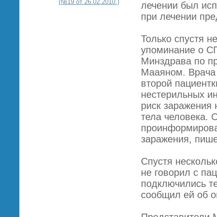
(№19 от 26.02.2010.)
лечении был исп
при лечении пр
Только спустя н
упоминание о СП
Минздрава по п
Мааяном. Врача 
второй пациент
нестерильных ин
риск заражения 
тела человека. 
проинформироват
заражения, пишет
Спустя нескольк
не говорил с па
подключились те
сообщил ей об о