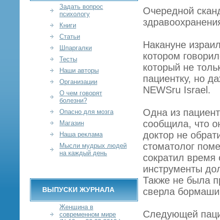
Задать вопрос
Очередной скан
психологу
здравоохранени
Книги
Статьи
Накануне израил
Шпаргалки
котором говорил
Тесты
который не толь
Наши авторы
пациентку, но д
Организации
NEWSru Israel.
О чем говорят
болезни?
Одна из пациент
Опасно для мозга
сообщила, что о
Магазин
доктор не обрат
Наша реклама
стоматолог поме
Мысли мудрых людей
на каждый день
сократил время 
инструменты дол
Также не была 
ВЫПУСКИ ЖУРНАЛА
сверла бормаши
Женщина в
Следующей пацие
современном мире