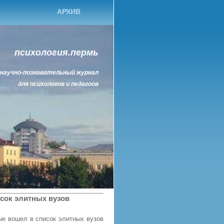
АРХИВ
психология.пермь
научно-познавательный журнал
для психологов и педагоов
исок элитных вузов
ые вошел в список элитных вузов