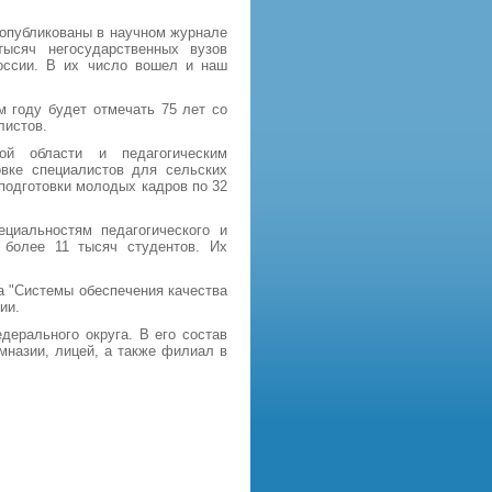
опубликованы в научном журнале
тысяч негосударственных вузов
оссии. В их число вошел и наш
м году будет отмечать 75 лет со
листов.
ой области и педагогическим
овке специалистов для сельских
подготовки молодых кадров по 32
циальностям педагогического и
 более 11 тысяч студентов. Их
а "Системы обеспечения качества
ии.
дерального округа. В его состав
мназии, лицей, а также филиал в