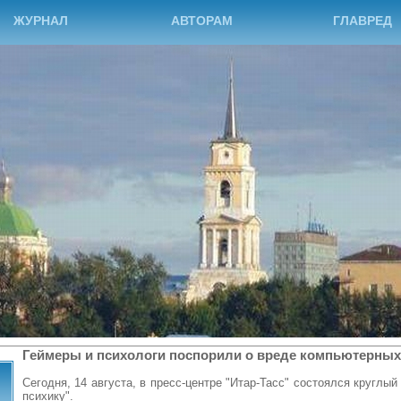
ЖУРНАЛ
АВТОРАМ
ГЛАВРЕД
Геймеры и психологи поспорили о вреде компьютерных
Сегодня, 14 августа, в пресс-центре "Итар-Тасс" состоялся круглый
психику".