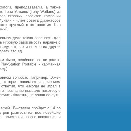
ологи, преподаватели, а также
е Тони Уоткинс (Tony Watkins) из
дела игровых проектов компании
Мунтян - член совета директоров
акже круглый стол посетил Таш
ежи".
 самом деле такую опасность для
ть игровую зависимость наравне с
воду, что как и во многих других
озах это яд.
им было, особенно на гастролях,
ayStation Portable - карманная
ед.)
анном вопросе. Например, Эркен
, которая занимается лечением
ответил, что никогда не играл в
то признание вызвало некоторую
ечить болезнь, не узнав ее суть,
GameX. Выставка пройдет с 14 по
етров разместятся все новейшие
, приставки нового поколения и