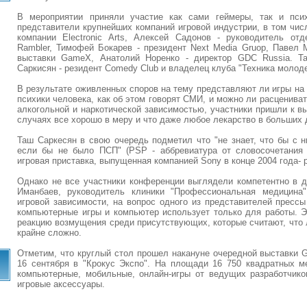
В мероприятии приняли участие как сами геймеры, так и псих
представители крупнейших компаний игровой индустрии, в том числ
компании Electronic Arts, Алексей Садонов - руководитель от
Rambler, Тимофей Бокарев - президент Next Media Gruop, Павел 
выставки GameX, Анатолий Норенко - директор GDC Russia. Т
Саркисян - резидент Comedy Club и владелец клуба "Техника молод
В результате оживленных споров на тему представляют ли игры на
психики человека, как об этом говорят СМИ, и можно ли расценива
алкогольной и наркотической зависимостью, участники пришли к вы
случаях всe хорошо в меру и что даже любое лекарство в больших д
Таш Саркесян в свою очередь подметил что "не знает, что бы с н
если бы не было ПСП" (PSP - аббревиатура от словосочетания Pl
игровая приставка, выпущенная компанией Sony в конце 2004 года- р
Однако не все участники конференции выглядели компетентно в д
Иманбаев, руководитель клиники "Профессиональная медицина"
игровой зависимости, на вопрос одного из представителей прессы 
компьютерные игры и компьютер использует только для работы. Э
реакцию возмущения среди присутствующих, которые считают, что л
крайне сложно.
Отметим, что круглый стол прошел накануне очередной выставки 
16 сентября в "Крокус Экспо". На площади 16 750 квадратных м
компьютерные, мобильные, онлайн-игры от ведущих разработчиков
игровые аксессуары.