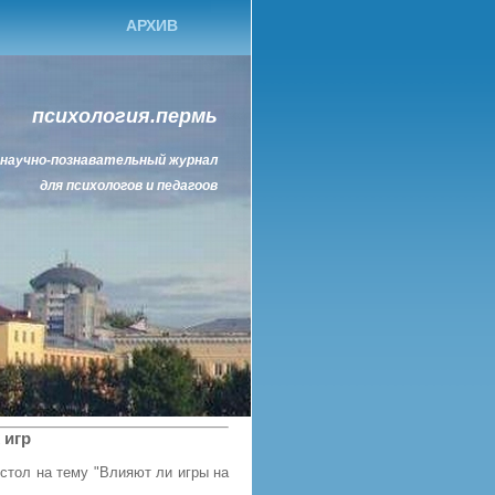
АРХИВ
психология.пермь
научно-познавательный журнал
для психологов и педагоов
 игр
 стол на тему "Влияют ли игры на