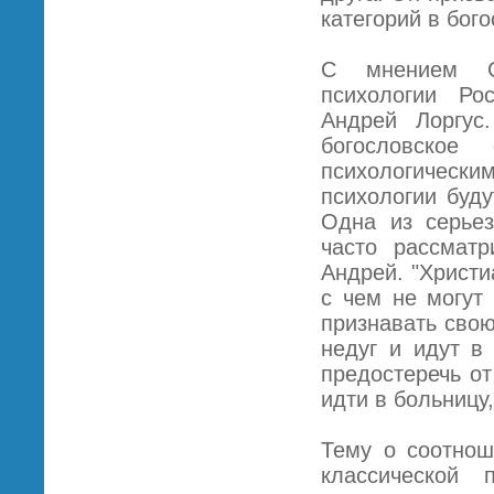
категорий в бого
С мнением Сл
психологии Ро
Андрей Лоргус
богословско
психологическим
психологии буду
Одна из серье
часто рассмат
Андрей. "Христи
с чем не могут
признавать сво
недуг и идут в
предостеречь от
идти в больницу,
Тему о соотнош
классической 