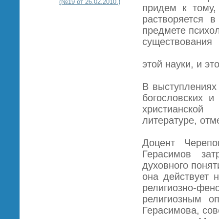
(№19 от 26.02.2010.)
придем к тому,
растворяется в
предмете психол
существования
этой науки, и эт
В выступлениях
богословских и
христианской
литературе, отме
Доцент Черепо
Герасимов зат
духовного понят
она действует 
религиозно-ф
религиозным о
Герасимова, сов