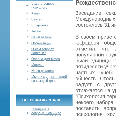
Рождественс
Задать вопрос
психологу
Заседание сек
Книги
Международны
Статьи
состоялось 31 я
Шпаргалки
Тесты
В своем привет
Наши авторы
кафедрой общ
Организации
отметил, что 
О чем говорят
болезни?
популярной наук
Опасно для мозга
были единицы, 
Магазин
пятидесяти учре
Наша реклама
частных учебн
Мысли мудрых людей
обществ. Столь
на каждый день
радует, с друг
отражается на у
"Психология тер
ВЫПУСКИ ЖУРНАЛА
некоего набора
поставить вопр
Женщина в
современном мире
психология хр