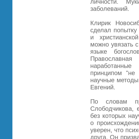
личности. Му
заболеваний.
Клирик Новоси
сделал попытку
и христианской
можно увязать 
языке богосло
Православна
наработанные 
принципом "не 
научные методы,
Евгений.
По словам пр
Слободчикова, 
без которых на
о происхождени
уверен, что пси
друга. Он призв