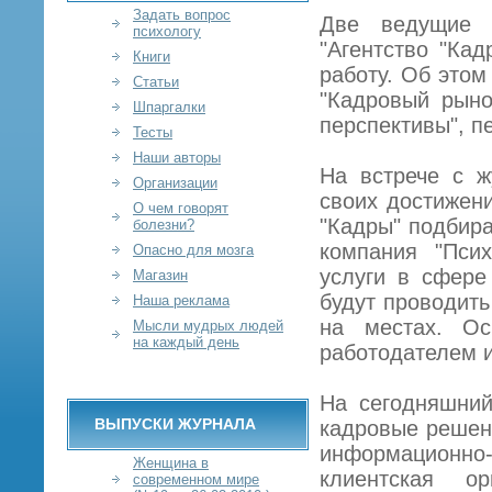
Задать вопрос
Две ведущие к
психологу
"Агентство "Ка
Книги
работу. Об этом
Статьи
"Кадровый рыно
Шпаргалки
перспективы", п
Тесты
Наши авторы
На встрече с ж
Организации
своих достижени
О чем говорят
"Кадры" подбира
болезни?
компания "Псих
Опасно для мозга
услуги в сфере
Магазин
будут проводить
Наша реклама
на местах. Ос
Мысли мудрых людей
на каждый день
работодателем и
На сегодняшний
ВЫПУСКИ ЖУРНАЛА
кадровые решен
информационно
Женщина в
клиентская ор
современном мире