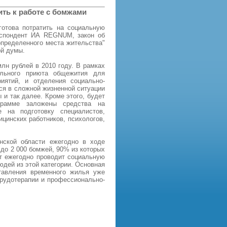
ить к работе с бомжами
готова потратить на социальную
еспондент ИА REGNUM, закон об
определeнного места жительства"
ой думы.
млн рублей в 2010 году. В рамках
ального приюта общежития для
иятий, и отделения социально-
ся в сложной жизненной ситуации
и так далее. Кроме этого, будет
ограмме заложены средства на
 на подготовку специалистов,
цинских работников, психологов,
инской области ежегодно в ходе
до 2 000 бомжей, 90% из которых
ют ежегодно проводит социальную
юдей из этой категории. Основная
тавления временного жилья уже
рудотерапии и профессионально-