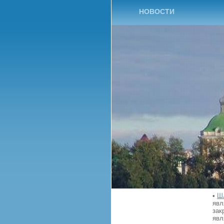
НОВОСТИ
•
Ш
явл
зак
явл