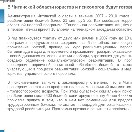
струкции.
В Читинской области юристов и психологов будут готов
Администрация Читинской области в течение 2007 - 2010 годов 
реабилитацию бомжей более 21 млн рублей. Как сообщает корр
областной целевой программе "Социальная реабилитация лиц без 
в первом чтении принят 18 апреля на пленарном заседании областн
В год планируется тратить от двух млн рублей в 2007 году до 10 
программы предусмотрено создание на базе областного соци
проживания бомжей, прошедших курс реабилитационных меропр
бытовой адаптации для временного проживания граждан, оказавших
- освободившихся из мест лишения свободы, утративших документы 
создано отделение социально-трудовой реабилитации. В пр
проведение первичной санитарной обработки бомжей, а также
участвующих в процессе реабилитации бомжей - социальных и меди
юристов, управленческого персонала.
В пояснительной записке к законопроекту отмечено, что в Чит
проведения оперативно-профилактических мероприятий выявляется 
- трудоспособного возраста. При этом областной социальный при
реабилитацию около 400 бомжей, санитарную очистку более 4 000 л
проблема приюта в том, что в нeм нет помещений для предос
трудоустроенным бомжам, не хватает площадей для организации т
трудовой реабилитации. Программа призвана решить эти проблемы.