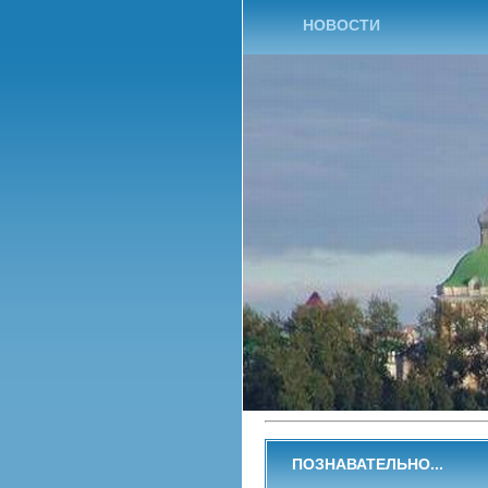
НОВОСТИ
ПОЗНАВАТЕЛЬНО...