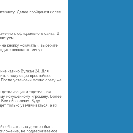
нтернету. Далее пройдемся более
именно с официального сайта. В
оветуем.
 на кнопку «скачать», выберите
ждите несколько минут –
ние казино Вулкан 24. Для
лнить следующее простейшее
 После установки можно сразу же
ая детализация и тщательная
ому искушенному игроману. Более
. Все обновления будут
дет только увеличиваться, а их
йт обязательно должен быть
приложение, не поддерживаемое