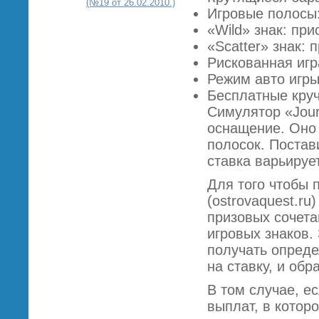
(№19 от 26.02.2010.)
Игровые полосы:
«Wild» знак: при
«Scatter» знак: 
Рискованная игра
Режим авто игры
Бесплатные круч
Симулятор «Jour
оснащение. Оно 
полосок. Постав
ставка варьируе
Для того чтобы 
(ostrovaquest.r
призовых сочета
игровых знаков.
получать опред
на ставку, и обр
В том случае, е
выплат, в кото