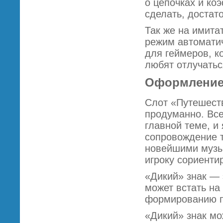
о цепочках и ко
сделать, достато
Так же на имита
режим автоматич
для геймеров, к
любят отлучатьс
Оформление 
Слот «Путешест
продуманно. Все
главной теме, и
сопровождение т
новейшими музы
игроку сориенти
«Дикий» знак — 
может встать на
формированию п
«Дикий» знак мо