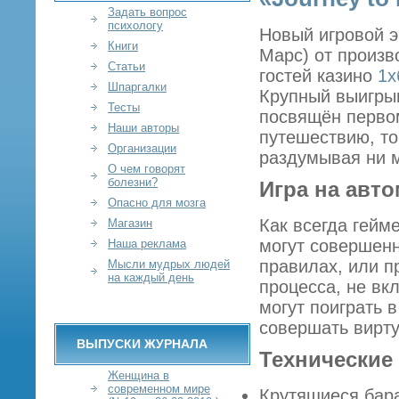
Задать вопрос
психологу
Новый игровой э
Книги
Марс) от произв
Статьи
гостей казино
1х
Шпаргалки
Крупный выигрыш
Тесты
посвящён первом
Наши авторы
путешествию, то
Организации
раздумывая ни 
О чем говорят
болезни?
Игра на авто
Опасно для мозга
Как всегда гейме
Магазин
могут совершенн
Наша реклама
правилах, или п
Мысли мудрых людей
на каждый день
процесса, не в
могут поиграть 
совершать вирт
ВЫПУСКИ ЖУРНАЛА
Технические 
Женщина в
современном мире
Крутящиеся бара